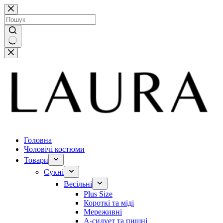
Перейти
до
вмісту
Немає
результатів
Головна
Чоловічі костюми
Товари
Сукні
Весільні
Plus Size
Короткі та міді
Мереживні
А-силует та пишні