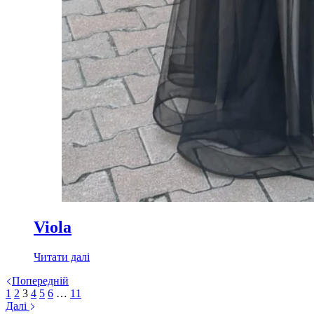
Viola
Читати далі
Попередній
1
2
3
4
5
6
…
11
Далі