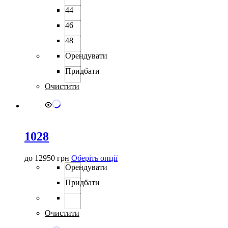
сторінці
44
товару
46
48
Орендувати
Придбати
Очистити
1028
Цей
до
12950
грн
Оберіть опції
товар
Орендувати
має
Придбати
кілька
варіантів.
Параметри
можна
Очистити
вибрати