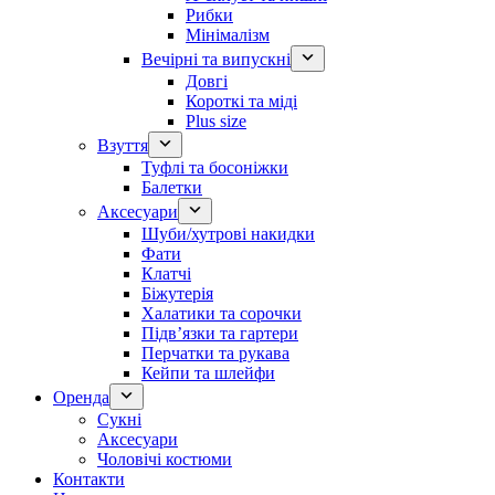
Рибки
Мінімалізм
Вечірні та випускні
Довгі
Короткі та міді
Plus size
Взуття
Туфлі та босоніжки
Балетки
Аксесуари
Шуби/хутрові накидки
Фати
Клатчі
Біжутерія
Халатики та сорочки
Підвʼязки та гартери
Перчатки та рукава
Кейпи та шлейфи
Оренда
Сукні
Аксесуари
Чоловічі костюми
Контакти