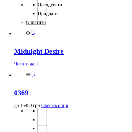
Орендувати
Придбати
Очистити
Midnight Desire
Читати далі
0369
Цей
до
16950
грн
Оберіть опції
товар
має
кілька
варіантів.
Параметри