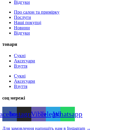
Відгуки
Про салон та примірку
Послуги
Наші покупці
Новини
Відгуки
товари
Сукні
Аксесуари
Взуття
Сукні
Аксесуари
Взуття
соц мережі
acebook
Instagram
Viber
Telegram
Whatsapp
Для замовлення напишіть нам в Instagram
→