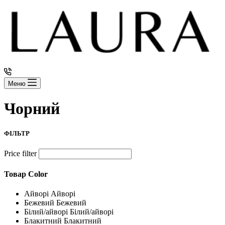
Меню
Чорний
ФІЛЬТР
Price filter
Товар Color
Айворі
Айворі
Бежевий
Бежевий
Білий/айворі
Білий/айворі
Блакитний
Блакитний