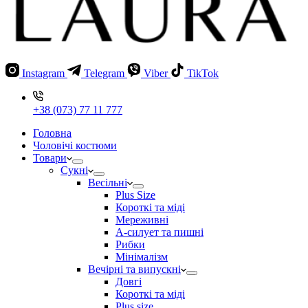
Instagram
Telegram
Viber
TikTok
+38 (073) 77 11 777
Головна
Чоловічі костюми
Товари
Сукні
Весільні
Plus Size
Короткі та міді
Мереживні
А-силует та пишні
Рибки
Мінімалізм
Вечірні та випускні
Довгі
Короткі та міді
Plus size