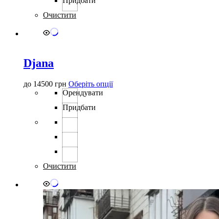
Придбати
Очистити
Djana
Цей
до
14500
грн
Оберіть опції
товар
Орендувати
має
Придбати
кілька
варіантів.
Параметри
можна
вибрати
на
сторінці
Очистити
товару