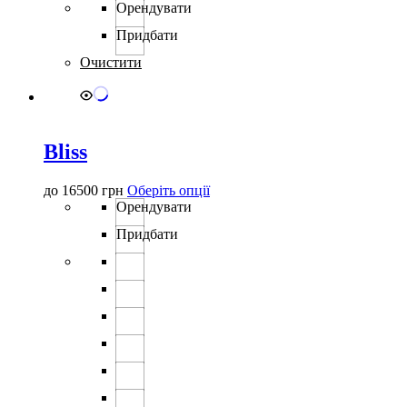
варіантів.
Орендувати
Параметри
можна
Придбати
вибрати
Очистити
на
сторінці
товару
Bliss
Цей
до
16500
грн
Оберіть опції
товар
Орендувати
має
Придбати
кілька
варіантів.
Параметри
можна
вибрати
на
сторінці
товару