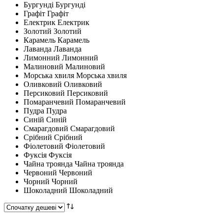
Бургунді
Бургунді
Графіт
Графіт
Електрик
Електрик
Золотий
Золотий
Карамель
Карамель
Лаванда
Лаванда
Лимонний
Лимонний
Малиновий
Малиновий
Морська хвиля
Морська хвиля
Оливковий
Оливковий
Персиковий
Персиковий
Помаранчевий
Помаранчевий
Пудра
Пудра
Синій
Синій
Смарагдовий
Смарагдовий
Срібний
Срібний
Фіолетовий
Фіолетовий
Фуксія
Фуксія
Чайна троянда
Чайна троянда
Червоний
Червоний
Чорний
Чорний
Шоколадний
Шоколадний