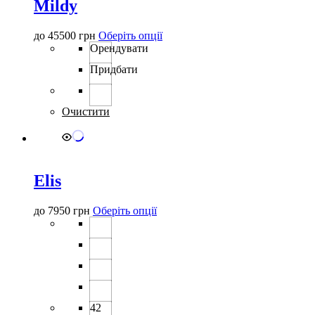
Mildy
Цей
до
45500
грн
Оберіть опції
товар
Орендувати
має
Придбати
кілька
варіантів.
Параметри
можна
Очистити
вибрати
на
сторінці
товару
Elis
Цей
до
7950
грн
Оберіть опції
товар
має
кілька
варіантів.
Параметри
можна
вибрати
42
на