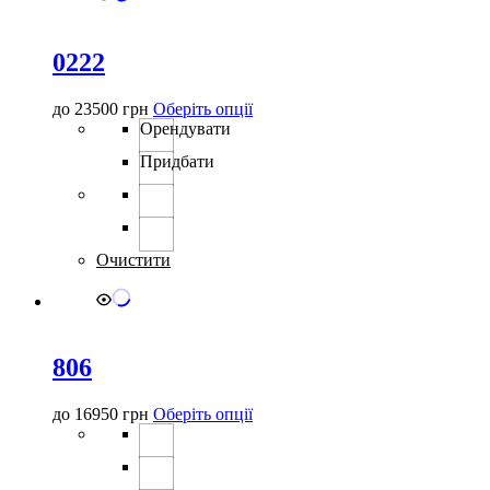
0222
Цей
до
23500
грн
Оберіть опції
товар
Орендувати
має
Придбати
кілька
варіантів.
Параметри
можна
вибрати
Очистити
на
сторінці
товару
806
Цей
до
16950
грн
Оберіть опції
товар
має
кілька