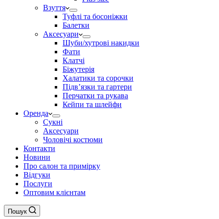
Взуття
Туфлі та босоніжки
Балетки
Аксесуари
Шуби/хутрові накидки
Фати
Клатчі
Біжутерія
Халатики та сорочки
Підвʼязки та гартери
Перчатки та рукава
Кейпи та шлейфи
Оренда
Сукні
Аксесуари
Чоловічі костюми
Контакти
Новини
Про салон та примірку
Відгуки
Послуги
Оптовим клієнтам
Пошук