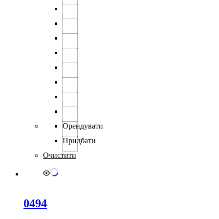
можна
вибрати
на
сторінці
товару
Орендувати
Придбати
Очистити
0494