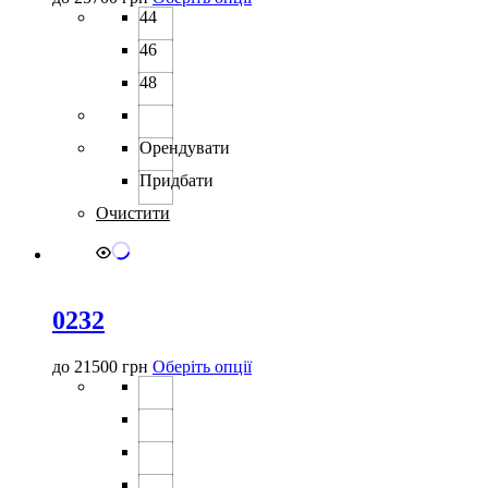
товар
44
має
46
кілька
варіантів.
48
Параметри
можна
вибрати
Орендувати
на
сторінці
Придбати
товару
Очистити
0232
Цей
до
21500
грн
Оберіть опції
товар
має
кілька
варіантів.
Параметри
можна