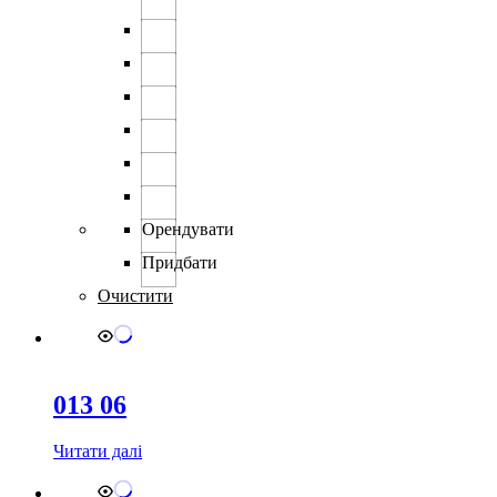
вибрати
на
сторінці
товару
Орендувати
Придбати
Очистити
013 06
Читати далі