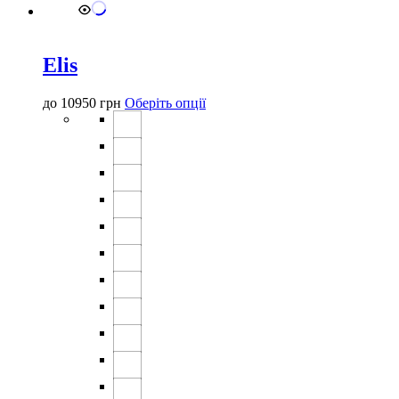
Elis
Цей
до
10950
грн
Оберіть опції
товар
має
кілька
варіантів.
Параметри
можна
вибрати
на
сторінці
товару