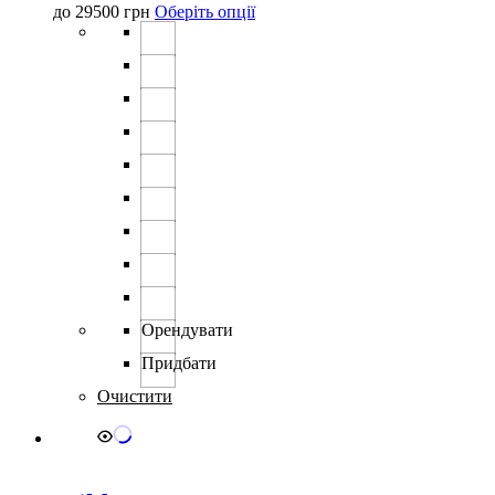
Цей
до
29500
грн
Оберіть опції
товар
має
кілька
варіантів.
Параметри
можна
вибрати
на
сторінці
товару
Орендувати
Придбати
Очистити