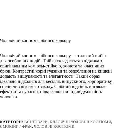
Чоловічий костюм срібного кольору
Чоловічий костюм срібного кольору – стильний вибір
для особливих подій. Трійка складається з піджака з
оригінальним коміром-стійкою, жилета та класичних
брюк. Контрастні чорні ґудзики та оздоблення на кишені
додають вишуканості та елегантності. Такий образ
ідеально підходить для весілля, випускного, корпоративу,
сцени чи світського заходу. Срібний відтінок виглядає
ефектно та сучасно, підкреслюючи індивідуальність
чоловіка.
КАТЕГОРІЇ:
ВСІ ТОВАРИ
,
КЛАСИЧНІ ЧОЛОВІЧІ КОСТЮМИ
,
СМОКІНГ / ФРАК
,
ЧОЛОВІЧІ КОСТЮМИ