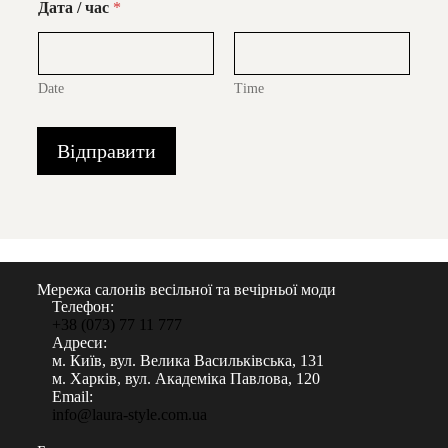
Дата / час
*
Date
Time
Відправити
Мережа салонів весільної та вечірньої моди
Телефон:
+38 (073) 77 11 777
Адреси:
м. Київ, вул. Велика Васильківська, 131
м. Харків, вул. Академіка Павлова, 120
Email:
info@laura-style.com.ua