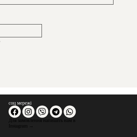
e
соц мережі
Для замовлення напишіть нам в
Instagram
→