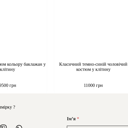
тюм кольору баклажан у
Класичний темно-синій чоловічий
клітину
костюм у клітину
9500
грн
11000
грн
имірку ?
Імʼя
*