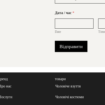
Дата / час
*
Date
Tim
Відправити
Бренд
товари
Про нас
Чоловіче взуття
Послуги
Чоловічі костюми