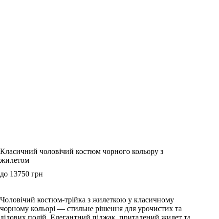
Класичний чоловічий костюм чорного кольору з
жилетом
до
13750
грн
Чоловічий костюм-трійка з жилеткою у класичному
чорному кольорі — стильне рішення для урочистих та
ділових подій. Елегантний піджак, приталений жилет та