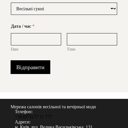
Дата / час
*
Date
Time
Відправити
Мережа салонів весільної та вечірньої моди
Телефон:
+38 (073) 77 11 777
Адреси:
м. Київ, вул. Велика Васильківська, 131