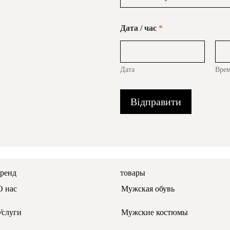
Дата / час
*
Дата
Вре
Відправити
бренд
товары
О нас
Мужская обувь
Услуги
Мужские костюмы