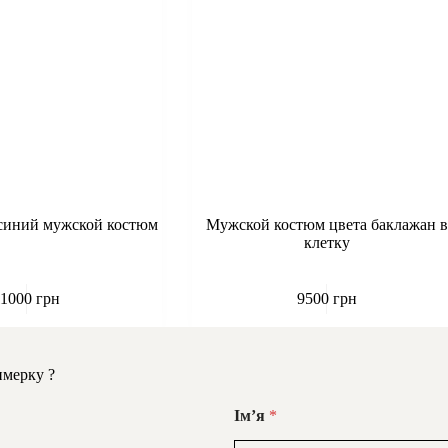
синий мужской костюм
Мужской костюм цвета баклажан в
клетку
11000
грн
9500
грн
имерку ?
Імʼя
*