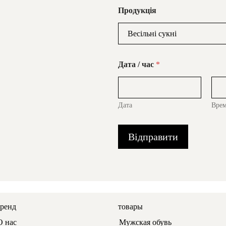
Продукція
Дата / час
*
Дата
Вре
Відправити
бренд
товары
О нас
Мужская обувь