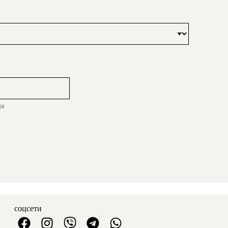
мя
соцсети