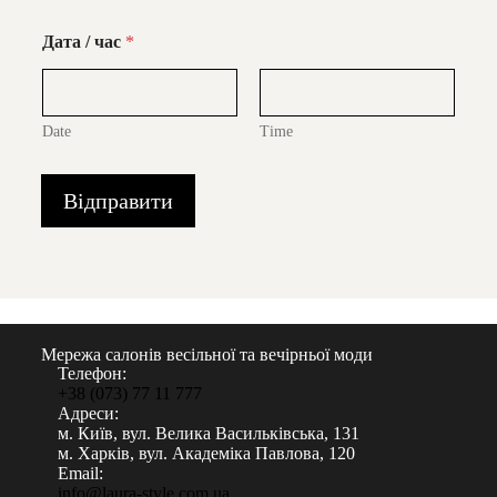
Дата / час
*
Date
Time
Відправити
Мережа салонів весільної та вечірньої моди
Телефон:
+38 (073) 77 11 777
Адреси:
м. Київ, вул. Велика Васильківська, 131
м. Харків, вул. Академіка Павлова, 120
Email:
info@laura-style.com.ua