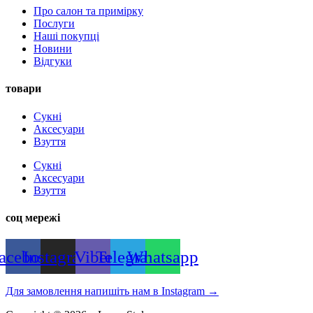
Про салон та примірку
Послуги
Наші покупці
Новини
Відгуки
товари
Сукні
Аксесуари
Взуття
Сукні
Аксесуари
Взуття
соц мережі
acebook
Instagram
Viber
Telegram
Whatsapp
Для замовлення напишіть нам в Instagram
→