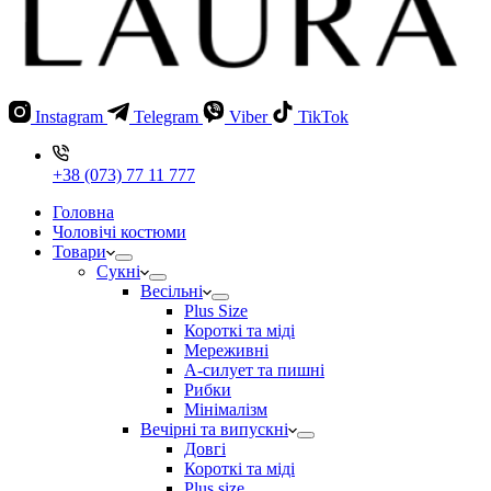
Instagram
Telegram
Viber
TikTok
+38 (073) 77 11 777
Головна
Чоловічі костюми
Товари
Сукні
Весільні
Plus Size
Короткі та міді
Мереживні
А-силует та пишні
Рибки
Мінімалізм
Вечірні та випускні
Довгі
Короткі та міді
Plus size