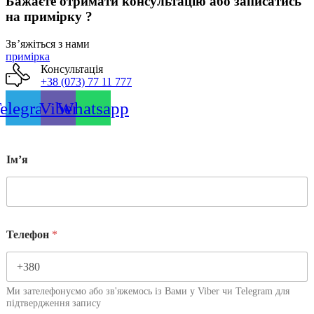
Бажаєте отримати консультацію або записатись
на примірку ?
Звʼяжіться з нами
примірка
Консультація
+38 (073) 77 11 777
elegram
Viber
Whatsapp
Імʼя
Телефон
*
Ми зателефонуємо або зв'яжемось із Вами у Viber чи Telegram для
підтвердження запису