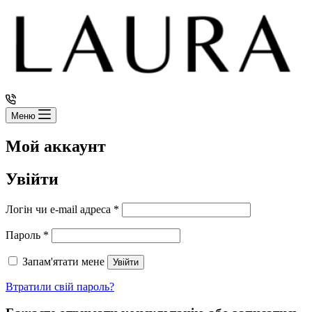
Меню
Мой аккаунт
Увійти
Обов’язкове
Логін чи e-mail адреса
*
Обов’язкове
Пароль
*
Запам'ятати мене
Увійти
Втратили свій пароль?