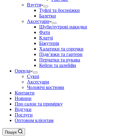
Взуття
Туфлі та босоніжки
Балетки
Аксесуари
Шуби/хутрові накидки
Фати
Клатчі
Біжутерія
Халатики та сорочки
Підвʼязки та гартери
Перчатки та рукава
Кейпи та шлейфи
Оренда
Сукні
Аксесуари
Чоловічі костюми
Контакти
Новини
Про салон та примірку
Відгуки
Послуги
Оптовим клієнтам
Пошук