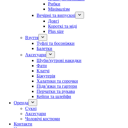
Рибки
Мінімалізм
Вечірні та випускні
Довгі
Короткі та міді
Plus size
Взуття
Туфлі та босоніжки
Балетки
Аксесуари
Шуби/хутрові накидки
Фати
Клатчі
Біжутерія
Халатики та сорочки
Підвʼязки та гартери
Перчатки та рукава
Кейпи та шлейфи
Оренда
Сукні
Аксесуари
Чоловічі костюми
Контакти