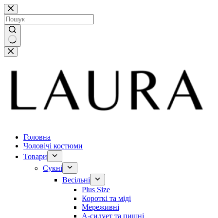
Перейти
до
вмісту
Немає
результатів
Головна
Чоловічі костюми
Товари
Сукні
Весільні
Plus Size
Короткі та міді
Мереживні
А-силует та пишні