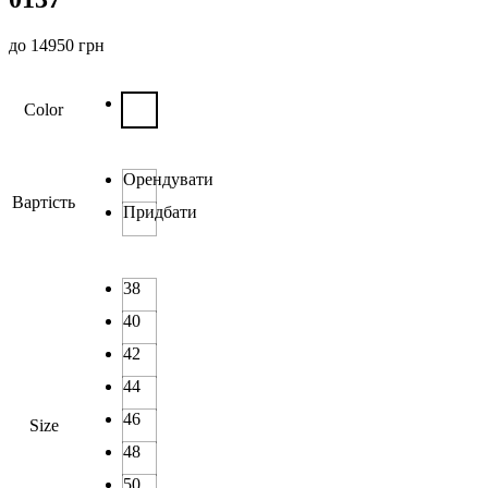
до
14950
грн
Color
Орендувати
Вартість
Придбати
38
40
42
44
46
Size
48
50