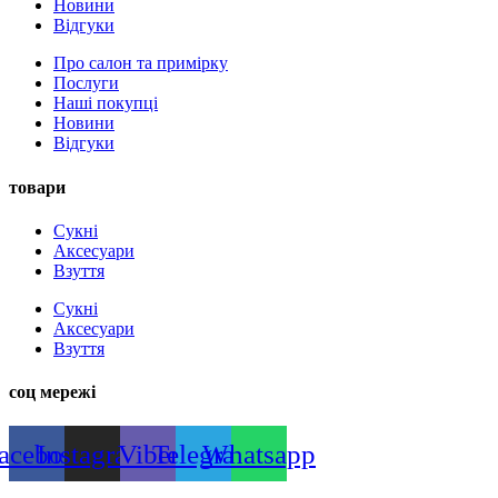
Новини
Відгуки
Про салон та примірку
Послуги
Наші покупці
Новини
Відгуки
товари
Сукні
Аксесуари
Взуття
Сукні
Аксесуари
Взуття
соц мережі
acebook
Instagram
Viber
Telegram
Whatsapp