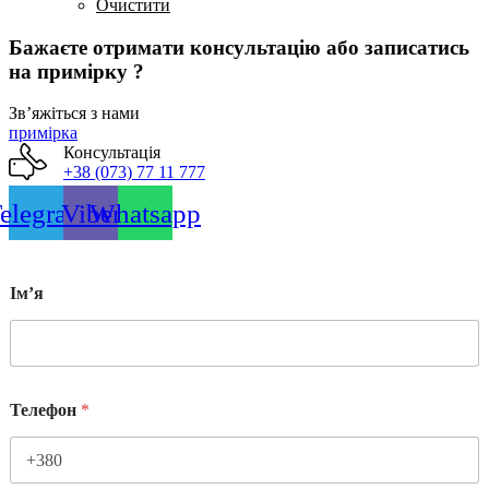
можна
Очистити
вибрати
на
Бажаєте отримати консультацію або записатись
сторінці
на примірку ?
товару
Звʼяжіться з нами
примірка
Консультація
+38 (073) 77 11 777
elegram
Viber
Whatsapp
Імʼя
Телефон
*