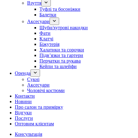
Взуття
Туфлі та босоніжки
Балетки
Аксесуари
Шуби/хутрові накидки
Фати
Клатчі
Біжутерія
Халатики та сорочки
Підвʼязки та гартери
Перчатки та рукава
Кейпи та шлейфи
Оренда
Сукні
Аксесуари
Чоловічі костюми
Контакти
Новини
Про салон та примірку
Відгуки
Послуги
Оптовим клієнтам
Консультація