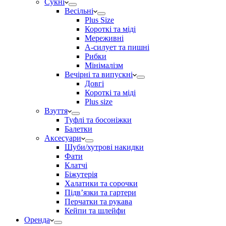
Сукні
Весільні
Plus Size
Короткі та міді
Мереживні
А-силует та пишні
Рибки
Мінімалізм
Вечірні та випускні
Довгі
Короткі та міді
Plus size
Взуття
Туфлі та босоніжки
Балетки
Аксесуари
Шуби/хутрові накидки
Фати
Клатчі
Біжутерія
Халатики та сорочки
Підвʼязки та гартери
Перчатки та рукава
Кейпи та шлейфи
Оренда