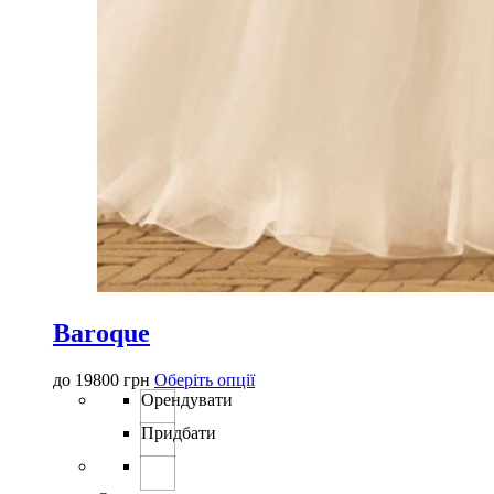
Baroque
Цей
до
19800
грн
Оберіть опції
товар
Орендувати
має
Придбати
кілька
варіантів.
Параметри