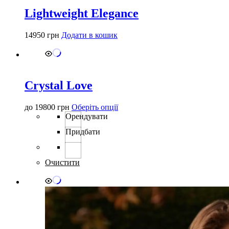
Lightweight Elegance
14950
грн
Додати в кошик
Crystal Love
Цей
до
19800
грн
Оберіть опції
товар
Орендувати
має
Придбати
кілька
варіантів.
Параметри
можна
Очистити
вибрати
на
сторінці
товару