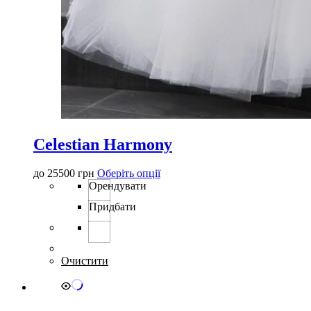
Celestian Harmony
Цей
до
25500
грн
Оберіть опції
товар
Орендувати
має
Придбати
кілька
варіантів.
Параметри
можна
вибрати
Очистити
на
сторінці
товару