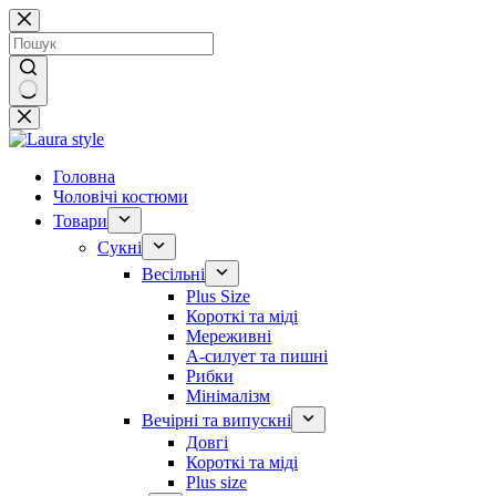
Перейти
до
вмісту
Немає
результатів
Головна
Чоловічі костюми
Товари
Сукні
Весільні
Plus Size
Короткі та міді
Мереживні
А-силует та пишні
Рибки
Мінімалізм
Вечірні та випускні
Довгі
Короткі та міді
Plus size