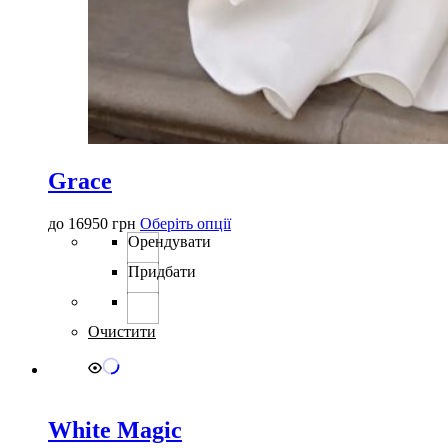
Grace
Цей
до
16950
грн
Оберіть опції
товар
Орендувати
має
Придбати
кілька
варіантів.
Параметри
можна
Очистити
вибрати
на
сторінці
товару
White Magic