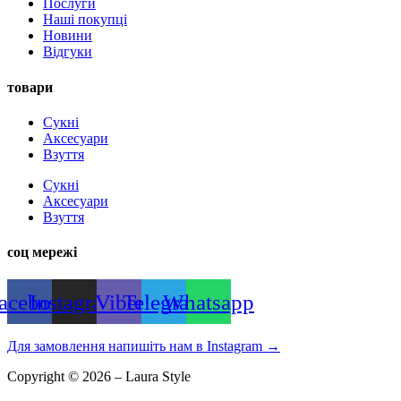
Послуги
Наші покупці
Новини
Відгуки
товари
Сукні
Аксесуари
Взуття
Сукні
Аксесуари
Взуття
соц мережі
acebook
Instagram
Viber
Telegram
Whatsapp
Для замовлення напишіть нам в Instagram
→
Copyright © 2026 – Laura Style