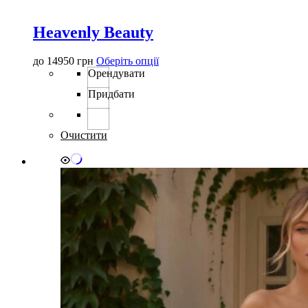
Heavenly Beauty
Цей
до
14950
грн
Оберіть опції
товар
Орендувати
має
Придбати
кілька
варіантів.
Параметри
можна
Очистити
вибрати
на
сторінці
товару