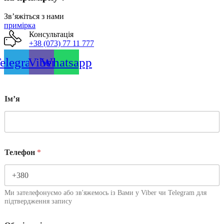
товару
Звʼяжіться з нами
примірка
Консультація
+38 (073) 77 11 777
elegram
Viber
Whatsapp
Імʼя
Телефон
*
Ми зателефонуємо або зв'яжемось із Вами у Viber чи Telegram для
підтвердження запису