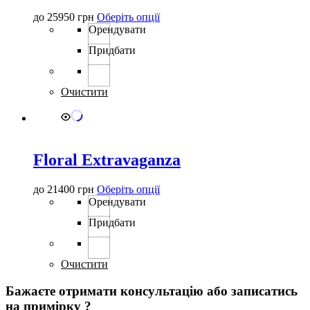
Цей
до
25950
грн
Оберіть опції
товар
Орендувати
має
Придбати
кілька
варіантів.
Параметри
можна
Очистити
вибрати
на
сторінці
товару
Floral Extravaganza
Цей
до
21400
грн
Оберіть опції
товар
Орендувати
має
Придбати
кілька
варіантів.
Параметри
можна
Очистити
вибрати
на
Бажаєте отримати консультацію або записатись
сторінці
на примірку ?