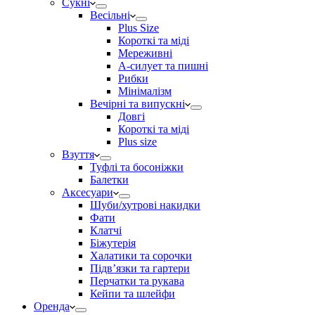
Сукні
Весільні
Plus Size
Короткі та міді
Мереживні
А-силует та пишні
Рибки
Мінімалізм
Вечірні та випускні
Довгі
Короткі та міді
Plus size
Взуття
Туфлі та босоніжки
Балетки
Аксесуари
Шуби/хутрові накидки
Фати
Клатчі
Біжутерія
Халатики та сорочки
Підвʼязки та гартери
Перчатки та рукава
Кейпи та шлейфи
Оренда