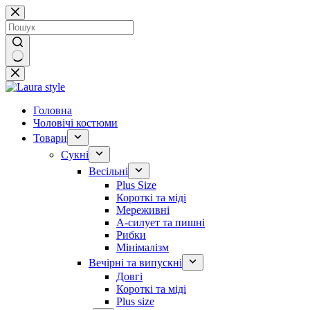
Перейти
до
вмісту
Немає
результатів
Головна
Чоловічі костюми
Товари
Сукні
Весільні
Plus Size
Короткі та міді
Мереживні
А-силует та пишні
Рибки
Мінімалізм
Вечірні та випускні
Довгі
Короткі та міді
Plus size