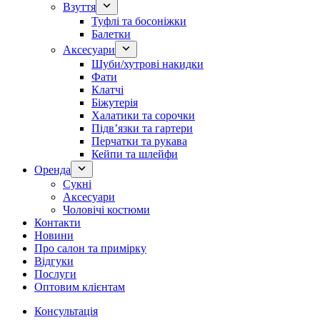
Взуття
Туфлі та босоніжки
Балетки
Аксесуари
Шуби/хутрові накидки
Фати
Клатчі
Біжутерія
Халатики та сорочки
Підвʼязки та гартери
Перчатки та рукава
Кейпи та шлейфи
Оренда
Сукні
Аксесуари
Чоловічі костюми
Контакти
Новини
Про салон та примірку
Відгуки
Послуги
Оптовим клієнтам
Консультація