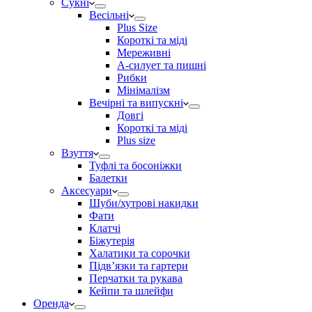
Сукні
Весільні
Plus Size
Короткі та міді
Мереживні
А-силует та пишні
Рибки
Мінімалізм
Вечірні та випускні
Довгі
Короткі та міді
Plus size
Взуття
Туфлі та босоніжки
Балетки
Аксесуари
Шуби/хутрові накидки
Фати
Клатчі
Біжутерія
Халатики та сорочки
Підвʼязки та гартери
Перчатки та рукава
Кейпи та шлейфи
Оренда