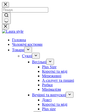
Перейти
до
вмісту
Немає
результатів
Головна
Чоловічі костюми
Товари
Сукні
Весільні
Plus Size
Короткі та міді
Мереживні
А-силует та пишні
Рибки
Мінімалізм
Вечірні та випускні
Довгі
Короткі та міді
Plus size