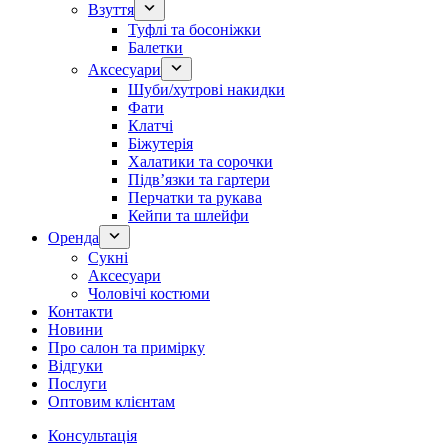
Взуття
Туфлі та босоніжки
Балетки
Аксесуари
Шуби/хутрові накидки
Фати
Клатчі
Біжутерія
Халатики та сорочки
Підвʼязки та гартери
Перчатки та рукава
Кейпи та шлейфи
Оренда
Сукні
Аксесуари
Чоловічі костюми
Контакти
Новини
Про салон та примірку
Відгуки
Послуги
Оптовим клієнтам
Консультація