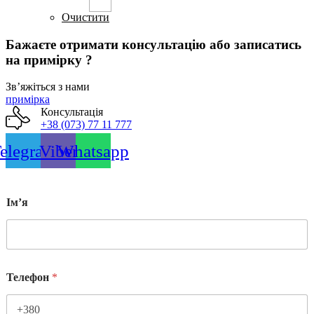
Параметри
можна
Очистити
вибрати
на
Бажаєте отримати консультацію або записатись
сторінці
на примірку ?
товару
Звʼяжіться з нами
примірка
Консультація
+38 (073) 77 11 777
elegram
Viber
Whatsapp
Імʼя
Телефон
*