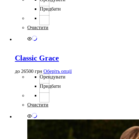
має
Придбати
кілька
варіантів.
Параметри
можна
Очистити
вибрати
на
сторінці
товару
Classic Grace
Цей
до
26500
грн
Оберіть опції
товар
Орендувати
має
Придбати
кілька
варіантів.
Параметри
можна
Очистити
вибрати
на
сторінці
товару