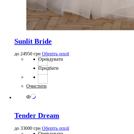
Sunlit Bride
Цей
до
24950
грн
Оберіть опції
товар
Орендувати
має
Придбати
кілька
варіантів.
Параметри
можна
Очистити
вибрати
на
сторінці
товару
Tender Dream
Цей
до
33000
грн
Оберіть опції
товар
Орендувати