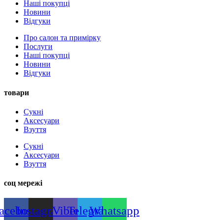
Наші покупці
Новини
Відгуки
Про салон та примірку
Послуги
Наші покупці
Новини
Відгуки
товари
Сукні
Аксесуари
Взуття
Сукні
Аксесуари
Взуття
соц мережі
acebook
Instagram
Viber
Telegram
Whatsapp