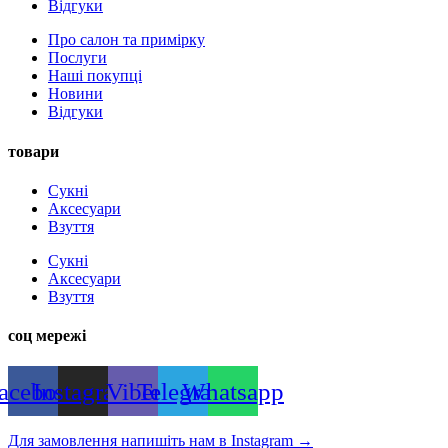
Відгуки
Про салон та примірку
Послуги
Наші покупці
Новини
Відгуки
товари
Сукні
Аксесуари
Взуття
Сукні
Аксесуари
Взуття
соц мережі
acebook
Instagram
Viber
Telegram
Whatsapp
Для замовлення напишіть нам в Instagram
→