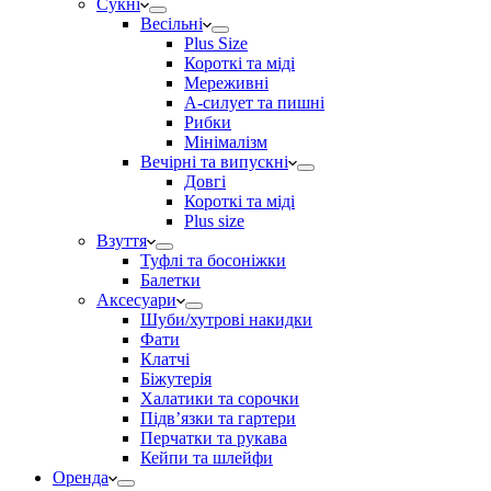
Сукні
Весільні
Plus Size
Короткі та міді
Мереживні
А-силует та пишні
Рибки
Мінімалізм
Вечірні та випускні
Довгі
Короткі та міді
Plus size
Взуття
Туфлі та босоніжки
Балетки
Аксесуари
Шуби/хутрові накидки
Фати
Клатчі
Біжутерія
Халатики та сорочки
Підвʼязки та гартери
Перчатки та рукава
Кейпи та шлейфи
Оренда