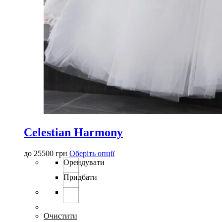
Celestian Harmony
Цей
до
25500
грн
Оберіть опції
товар
Орендувати
має
Придбати
кілька
варіантів.
Параметри
можна
вибрати
Очистити