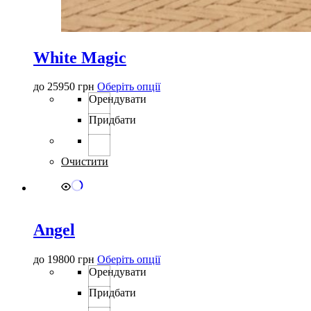
White Magic
Цей
до
25950
грн
Оберіть опції
товар
Орендувати
має
Придбати
кілька
варіантів.
Параметри
можна
Очистити
вибрати
на
сторінці
товару
Angel
Цей
до
19800
грн
Оберіть опції
товар
Орендувати
має
Придбати
кілька
варіантів.