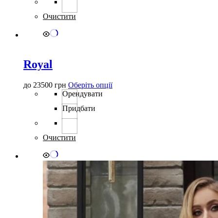
Параметри
можна
Очистити
вибрати
на
сторінці
товару
Royal
Цей
до
23500
грн
Оберіть опції
товар
Орендувати
має
Придбати
кілька
варіантів.
Параметри
можна
Очистити
вибрати
на
сторінці
товару