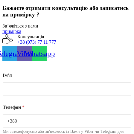
на
сторінці
Бажаєте отримати консультацію або записатись
товару
на примірку ?
Звʼяжіться з нами
примірка
Консультація
+38 (073) 77 11 777
elegram
Viber
Whatsapp
Імʼя
Телефон
*
Ми зателефонуємо або зв'яжемось із Вами у Viber чи Telegram для