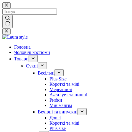
Перейти
до
вмісту
Немає
результатів
Головна
Чоловічі костюми
Товари
Сукні
Весільні
Plus Size
Короткі та міді
Мереживні
А-силует та пишні
Рибки
Мінімалізм
Вечірні та випускні
Довгі
Короткі та міді
Plus size