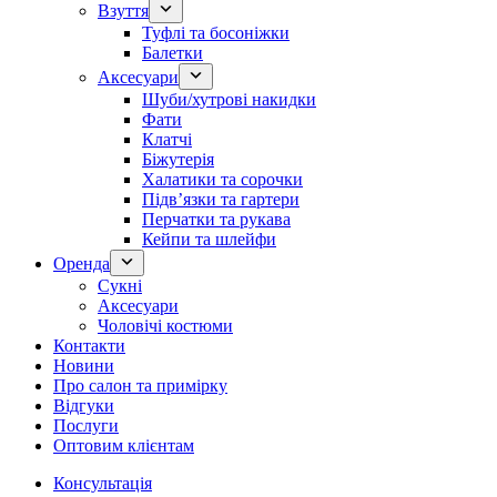
Взуття
Туфлі та босоніжки
Балетки
Аксесуари
Шуби/хутрові накидки
Фати
Клатчі
Біжутерія
Халатики та сорочки
Підвʼязки та гартери
Перчатки та рукава
Кейпи та шлейфи
Оренда
Сукні
Аксесуари
Чоловічі костюми
Контакти
Новини
Про салон та примірку
Відгуки
Послуги
Оптовим клієнтам
Консультація