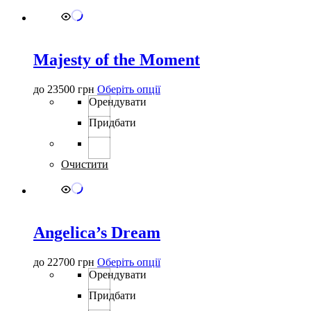
вибрати
на
сторінці
товару
Majesty of the Moment
Цей
до
23500
грн
Оберіть опції
товар
Орендувати
має
Придбати
кілька
варіантів.
Параметри
можна
Очистити
вибрати
на
сторінці
товару
Angelica’s Dream
Цей
до
22700
грн
Оберіть опції
товар
Орендувати
має
Придбати
кілька