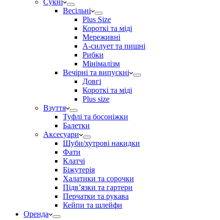
Сукні
Весільні
Plus Size
Короткі та міді
Мереживні
А-силует та пишні
Рибки
Мінімалізм
Вечірні та випускні
Довгі
Короткі та міді
Plus size
Взуття
Туфлі та босоніжки
Балетки
Аксесуари
Шуби/хутрові накидки
Фати
Клатчі
Біжутерія
Халатики та сорочки
Підвʼязки та гартери
Перчатки та рукава
Кейпи та шлейфи
Оренда