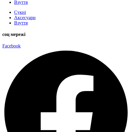
Взуття
Сукні
Аксесуари
Взуття
соц мережі
Facebook