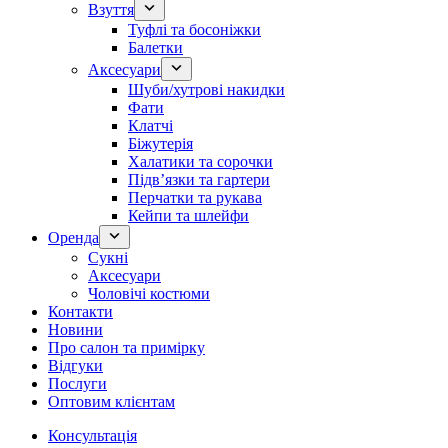
Взуття
Туфлі та босоніжки
Балетки
Аксесуари
Шуби/хутрові накидки
Фати
Клатчі
Біжутерія
Халатики та сорочки
Підвʼязки та гартери
Перчатки та рукава
Кейпи та шлейфи
Оренда
Сукні
Аксесуари
Чоловічі костюми
Контакти
Новини
Про салон та примірку
Відгуки
Послуги
Оптовим клієнтам
Консультація