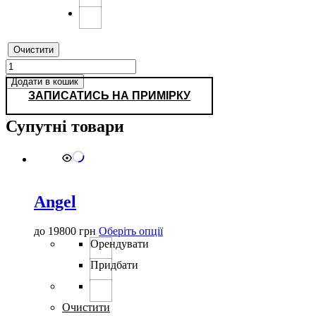
Очистити
0369
кількість
Додати в кошик
ЗАПИСАТИСЬ НА ПРИМІРКУ
Супутні товари
Angel
Цей
до
19800
грн
Оберіть опції
товар
Орендувати
має
Придбати
кілька
варіантів.
Параметри
можна
Очистити