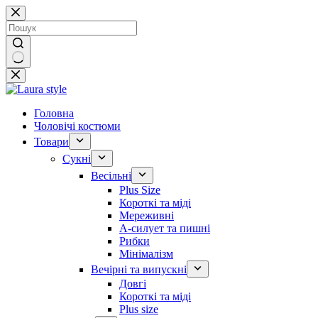
Перейти
до
вмісту
Немає
результатів
Головна
Чоловічі костюми
Товари
Сукні
Весільні
Plus Size
Короткі та міді
Мереживні
А-силует та пишні
Рибки
Мінімалізм
Вечірні та випускні
Довгі
Короткі та міді
Plus size