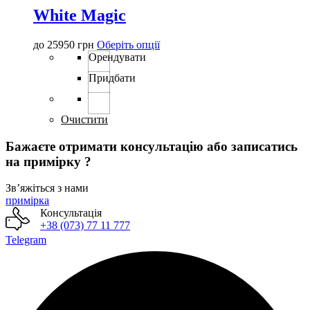
White Magic
Цей
до
25950
грн
Оберіть опції
товар
Орендувати
має
Придбати
кілька
варіантів.
Параметри
можна
Очистити
вибрати
на
Бажаєте отримати консультацію або записатись
сторінці
на примірку ?
товару
Звʼяжіться з нами
примірка
Консультація
+38 (073) 77 11 777
Telegram