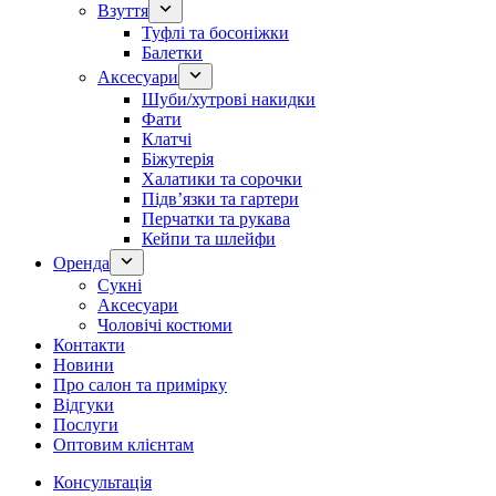
Взуття
Туфлі та босоніжки
Балетки
Аксесуари
Шуби/хутрові накидки
Фати
Клатчі
Біжутерія
Халатики та сорочки
Підвʼязки та гартери
Перчатки та рукава
Кейпи та шлейфи
Оренда
Сукні
Аксесуари
Чоловічі костюми
Контакти
Новини
Про салон та примірку
Відгуки
Послуги
Оптовим клієнтам
Консультація