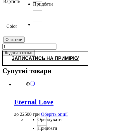
Вартість
Придбати
Color
Очистити
0371
кількість
Додати в кошик
ЗАПИСАТИСЬ НА ПРИМІРКУ
Супутні товари
Eternal Love
Цей
до
22500
грн
Оберіть опції
товар
Орендувати
має
Придбати
кілька