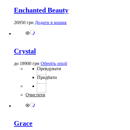
Enchanted Beauty
26950
грн
Додати в кошик
Crystal
Цей
до
18900
грн
Оберіть опції
товар
Орендувати
має
Придбати
кілька
варіантів.
Параметри
можна
Очистити
вибрати
на
сторінці
товару
Grace