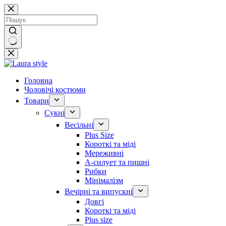
Перейти
до
вмісту
Немає
результатів
Головна
Чоловічі костюми
Товари
Сукні
Весільні
Plus Size
Короткі та міді
Мереживні
А-силует та пишні
Рибки
Мінімалізм
Вечірні та випускні
Довгі
Короткі та міді
Plus size