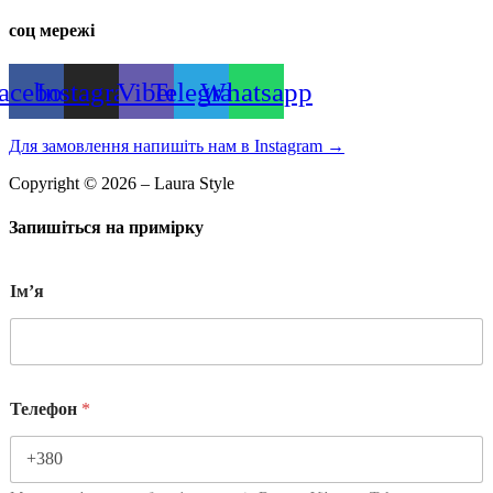
соц мережі
acebook
Instagram
Viber
Telegram
Whatsapp
Для замовлення напишіть нам в Instagram
→
Copyright © 2026 – Laura Style
Запишіться на примірку
Імʼя
Телефон
*