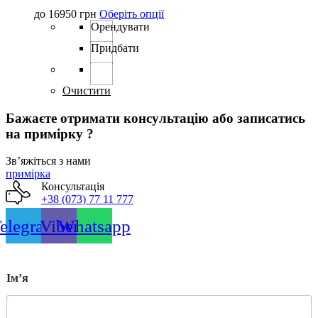
Цей
до
16950
грн
Оберіть опції
товар
Орендувати
має
Придбати
кілька
варіантів.
Параметри
можна
Очистити
вибрати
на
Бажаєте отримати консультацію або записатись
сторінці
на примірку ?
товару
Звʼяжіться з нами
примірка
Консультація
+38 (073) 77 11 777
elegram
Viber
Whatsapp
Імʼя