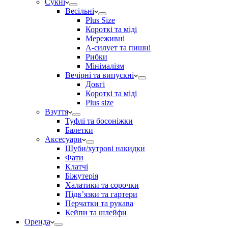
Сукні
Весільні
Plus Size
Короткі та міді
Мереживні
А-силует та пишні
Рибки
Мінімалізм
Вечірні та випускні
Довгі
Короткі та міді
Plus size
Взуття
Туфлі та босоніжки
Балетки
Аксесуари
Шуби/хутрові накидки
Фати
Клатчі
Біжутерія
Халатики та сорочки
Підвʼязки та гартери
Перчатки та рукава
Кейпи та шлейфи
Оренда