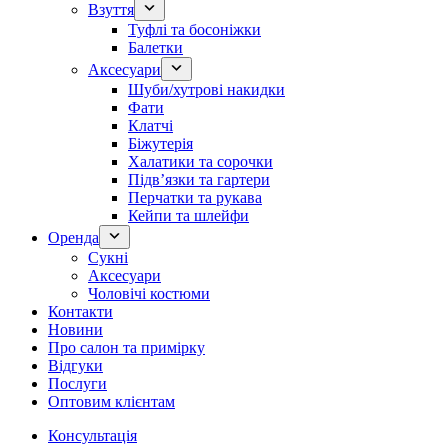
Взуття
Туфлі та босоніжки
Балетки
Аксесуари
Шуби/хутрові накидки
Фати
Клатчі
Біжутерія
Халатики та сорочки
Підвʼязки та гартери
Перчатки та рукава
Кейпи та шлейфи
Оренда
Сукні
Аксесуари
Чоловічі костюми
Контакти
Новини
Про салон та примірку
Відгуки
Послуги
Оптовим клієнтам
Консультація