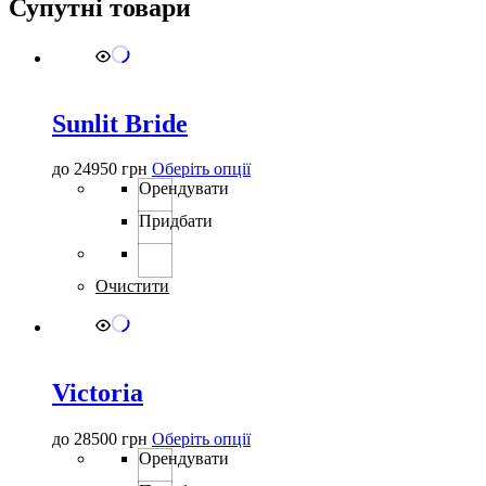
Супутні товари
Sunlit Bride
Цей
до
24950
грн
Оберіть опції
товар
Орендувати
має
Придбати
кілька
варіантів.
Параметри
можна
Очистити
вибрати
на
сторінці
товару
Victoria
Цей
до
28500
грн
Оберіть опції
товар
Орендувати
має