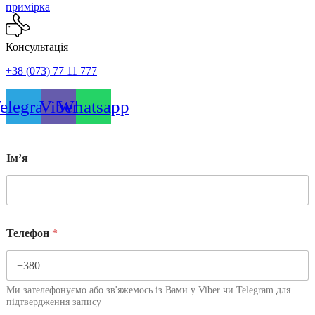
примірка
Консультація
+38 (073) 77 11 777
elegram
Viber
Whatsapp
Імʼя
Телефон
*
Ми зателефонуємо або зв'яжемось із Вами у Viber чи Telegram для
підтвердження запису