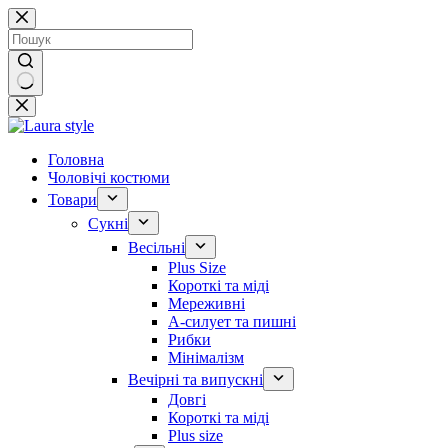
Перейти
до
вмісту
Немає
результатів
Головна
Чоловічі костюми
Товари
Сукні
Весільні
Plus Size
Короткі та міді
Мереживні
А-силует та пишні
Рибки
Мінімалізм
Вечірні та випускні
Довгі
Короткі та міді
Plus size