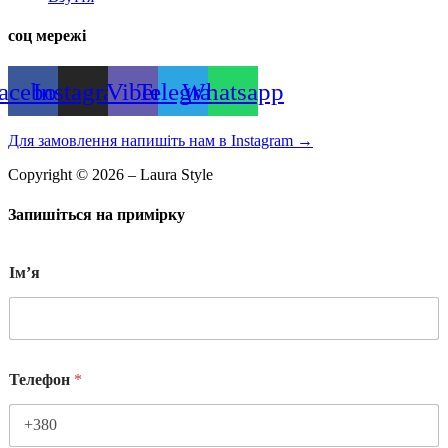
соц мережі
acebook
Instagram
Viber
Telegram
Whatsapp
Для замовлення напишіть нам в Instagram
→
Copyright © 2026 – Laura Style
Запишіться на примірку
Імʼя
Телефон
*