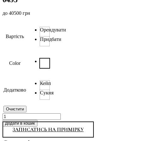
до
40500
грн
Орендувати
Вартість
Придбати
Color
Кейп
Додатково
Сукня
Очистити
0495
кількість
Додати в кошик
ЗАПИСАТИСЬ НА ПРИМІРКУ