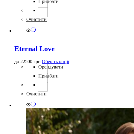
Придбати
кілька
варіантів.
Параметри
можна
Очистити
вибрати
на
сторінці
товару
Eternal Love
Цей
до
22500
грн
Оберіть опції
товар
Орендувати
має
Придбати
кілька
варіантів.
Параметри
можна
Очистити
вибрати
на
сторінці
товару