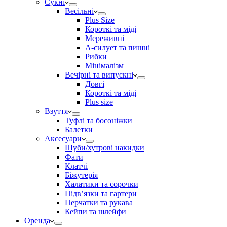
Сукні
Весільні
Plus Size
Короткі та міді
Мереживні
А-силует та пишні
Рибки
Мінімалізм
Вечірні та випускні
Довгі
Короткі та міді
Plus size
Взуття
Туфлі та босоніжки
Балетки
Аксесуари
Шуби/хутрові накидки
Фати
Клатчі
Біжутерія
Халатики та сорочки
Підвʼязки та гартери
Перчатки та рукава
Кейпи та шлейфи
Оренда