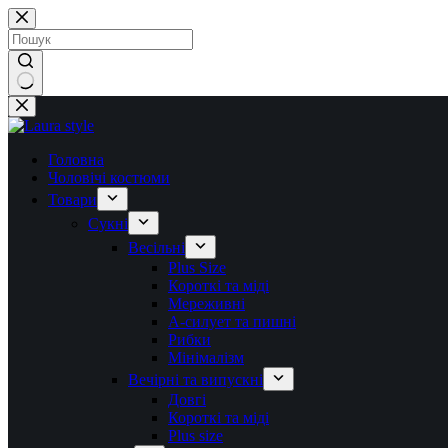
Перейти
до
вмісту
Немає
результатів
Головна
Чоловічі костюми
Товари
Сукні
Весільні
Plus Size
Короткі та міді
Мереживні
А-силует та пишні
Рибки
Мінімалізм
Вечірні та випускні
Довгі
Короткі та міді
Plus size