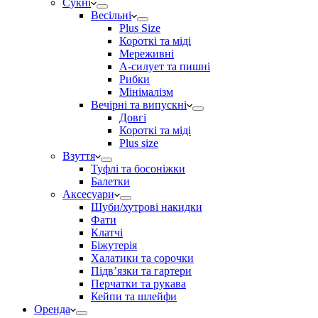
Сукні
Весільні
Plus Size
Короткі та міді
Мереживні
А-силует та пишні
Рибки
Мінімалізм
Вечірні та випускні
Довгі
Короткі та міді
Plus size
Взуття
Туфлі та босоніжки
Балетки
Аксесуари
Шуби/хутрові накидки
Фати
Клатчі
Біжутерія
Халатики та сорочки
Підвʼязки та гартери
Перчатки та рукава
Кейпи та шлейфи
Оренда