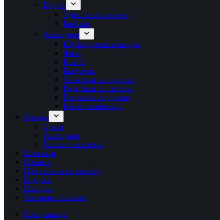
Взуття
Туфлі та босоніжки
Балетки
Аксесуари
Шуби/хутрові накидки
Фати
Клатчі
Біжутерія
Халатики та сорочки
Підвʼязки та гартери
Перчатки та рукава
Кейпи та шлейфи
Оренда
Сукні
Аксесуари
Чоловічі костюми
Контакти
Новини
Про салон та примірку
Відгуки
Послуги
Оптовим клієнтам
Консультація