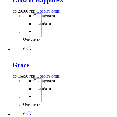
Glow of Happiness
Цей
до
20000
грн
Оберіть опції
товар
Орендувати
має
Придбати
кілька
варіантів.
Параметри
можна
Очистити
вибрати
на
сторінці
товару
Grace
Цей
до
16950
грн
Оберіть опції
товар
Орендувати
має
Придбати
кілька
варіантів.
Параметри
можна
Очистити
вибрати
на