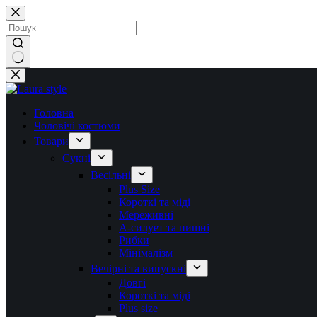
Перейти
до
вмісту
Немає
результатів
Головна
Чоловічі костюми
Товари
Сукні
Весільні
Plus Size
Короткі та міді
Мереживні
А-силует та пишні
Рибки
Мінімалізм
Вечірні та випускні
Довгі
Короткі та міді
Plus size