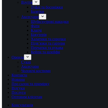
Взуття
Туфлі та босоніжки
Балетки
Аксесуари
Шуби/хутрові накидки
Фати
Клатчі
Біжутерія
Халатики та сорочки
Підвʼязки та гартери
Перчатки та рукава
Кейпи та шлейфи
Оренда
Сукні
Аксесуари
Чоловічі костюми
Контакти
Новини
Про салон та примірку
Відгуки
Послуги
Оптовим клієнтам
Консультація