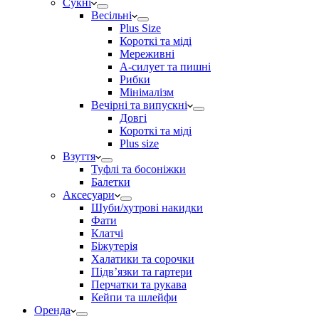
Сукні
Весільні
Plus Size
Короткі та міді
Мереживні
А-силует та пишні
Рибки
Мінімалізм
Вечірні та випускні
Довгі
Короткі та міді
Plus size
Взуття
Туфлі та босоніжки
Балетки
Аксесуари
Шуби/хутрові накидки
Фати
Клатчі
Біжутерія
Халатики та сорочки
Підвʼязки та гартери
Перчатки та рукава
Кейпи та шлейфи
Оренда