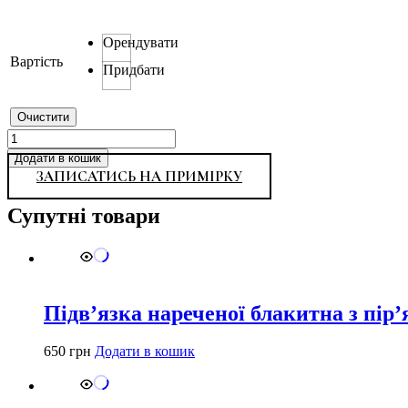
Орендувати
Вартість
Придбати
Очистити
2237
кількість
Додати в кошик
ЗАПИСАТИСЬ НА ПРИМІРКУ
Супутні товари
Підвʼязка нареченої блакитна з пірʼ
650
грн
Додати в кошик