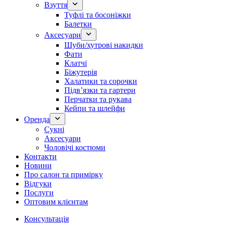
Взуття
Туфлі та босоніжки
Балетки
Аксесуари
Шуби/хутрові накидки
Фати
Клатчі
Біжутерія
Халатики та сорочки
Підвʼязки та гартери
Перчатки та рукава
Кейпи та шлейфи
Оренда
Сукні
Аксесуари
Чоловічі костюми
Контакти
Новини
Про салон та примірку
Відгуки
Послуги
Оптовим клієнтам
Консультація