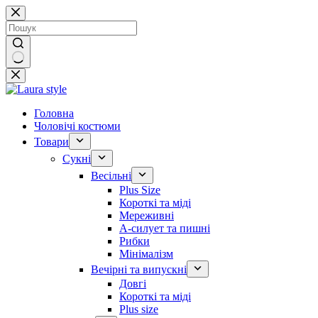
Перейти
до
вмісту
Немає
результатів
Головна
Чоловічі костюми
Товари
Сукні
Весільні
Plus Size
Короткі та міді
Мереживні
А-силует та пишні
Рибки
Мінімалізм
Вечірні та випускні
Довгі
Короткі та міді
Plus size