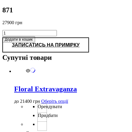
871
27900
грн
871
кількість
Додати в кошик
ЗАПИСАТИСЬ НА ПРИМІРКУ
Супутні товари
Floral Extravaganza
Цей
до
21400
грн
Оберіть опції
товар
Орендувати
має
Придбати
кілька
варіантів.
Параметри