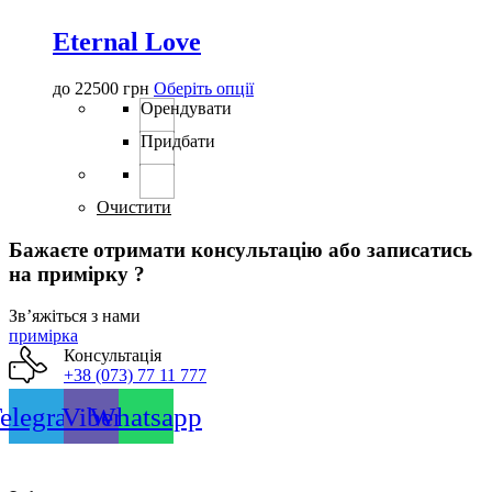
товару
Eternal Love
Цей
до
22500
грн
Оберіть опції
товар
Орендувати
має
Придбати
кілька
варіантів.
Параметри
можна
Очистити
вибрати
на
Бажаєте отримати консультацію або записатись
сторінці
на примірку ?
товару
Звʼяжіться з нами
примірка
Консультація
+38 (073) 77 11 777
elegram
Viber
Whatsapp