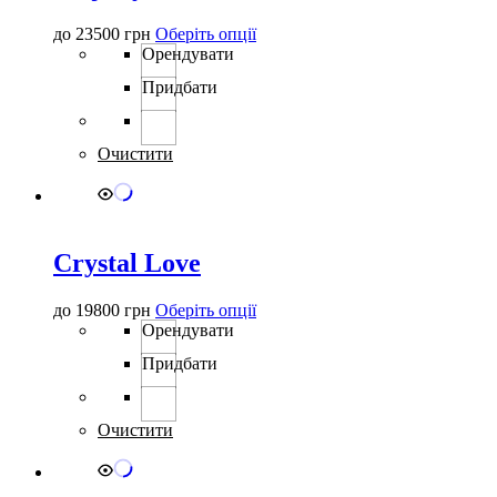
Цей
до
23500
грн
Оберіть опції
товар
Орендувати
має
Придбати
кілька
варіантів.
Параметри
можна
Очистити
вибрати
на
сторінці
товару
Crystal Love
Цей
до
19800
грн
Оберіть опції
товар
Орендувати
має
Придбати
кілька
варіантів.
Параметри
можна
Очистити
вибрати
на
сторінці