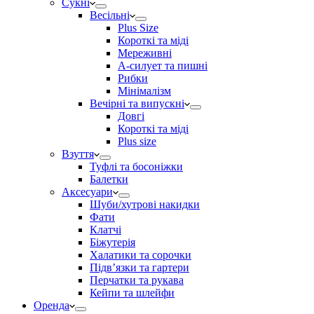
Сукні
Весільні
Plus Size
Короткі та міді
Мереживні
А-силует та пишні
Рибки
Мінімалізм
Вечірні та випускні
Довгі
Короткі та міді
Plus size
Взуття
Туфлі та босоніжки
Балетки
Аксесуари
Шуби/хутрові накидки
Фати
Клатчі
Біжутерія
Халатики та сорочки
Підвʼязки та гартери
Перчатки та рукава
Кейпи та шлейфи
Оренда