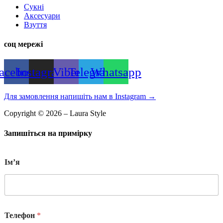
Сукні
Аксесуари
Взуття
соц мережі
acebook
Instagram
Viber
Telegram
Whatsapp
Для замовлення напишіть нам в Instagram
→
Copyright © 2026 – Laura Style
Запишіться на примірку
Імʼя
Телефон
*