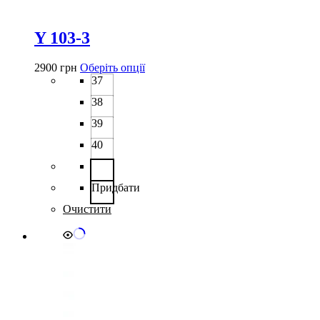
Y 103-3
Цей
2900
грн
Оберіть опції
товар
37
має
38
кілька
варіантів.
39
Параметри
можна
40
вибрати
на
сторінці
Придбати
товару
Очистити