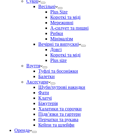
Сукні
Весільні
Plus Size
Короткі та міді
Мереживні
А-силует та пишні
Рибки
Мінімалізм
Вечірні та випускні
Довгі
Короткі та міді
Plus size
Взуття
Туфлі та босоніжки
Балетки
Аксесуари
Шуби/хутрові накидки
Фати
Клатчі
Біжутерія
Халатики та сорочки
Підвʼязки та гартери
Перчатки та рукава
Кейпи та шлейфи
Оренда