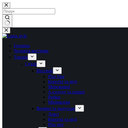
Перейти
до
вмісту
Немає
результатів
Головна
Чоловічі костюми
Товари
Сукні
Весільні
Plus Size
Короткі та міді
Мереживні
А-силует та пишні
Рибки
Мінімалізм
Вечірні та випускні
Довгі
Короткі та міді
Plus size