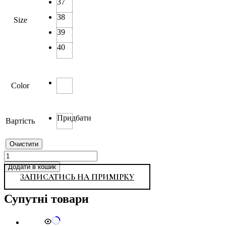
37
38
Size
39
40
Color
Придбати
Вартість
Очистити
B
18-
Додати в кошик
2
ЗАПИСАТИСЬ НА ПРИМІРКУ
кількість
Супутні товари