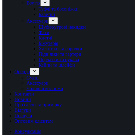
Взуття
Туфлі та босоніжки
Балетки
Аксесуари
Шуби/хутрові накидки
Фати
Клатчі
Біжутерія
Халатики та сорочки
Підвʼязки та гартери
Перчатки та рукава
Кейпи та шлейфи
Оренда
Сукні
Аксесуари
Чоловічі костюми
Контакти
Новини
Про салон та примірку
Відгуки
Послуги
Оптовим клієнтам
Консультація