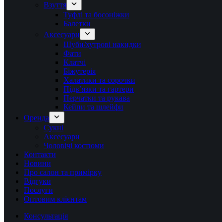
Взуття
Туфлі та босоніжки
Балетки
Аксесуари
Шуби/хутрові накидки
Фати
Клатчі
Біжутерія
Халатики та сорочки
Підвʼязки та гартери
Перчатки та рукава
Кейпи та шлейфи
Оренда
Сукні
Аксесуари
Чоловічі костюми
Контакти
Новини
Про салон та примірку
Відгуки
Послуги
Оптовим клієнтам
Консультація