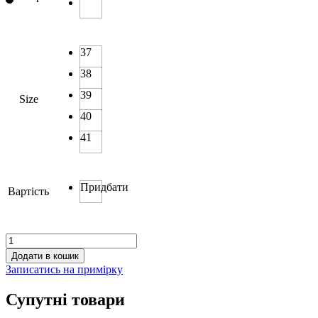
37
38
39
Size
40
41
Придбати
Вартість
QQ
51-
Додати в кошик
2
Записатись на примірку
кількість
Супутні товари