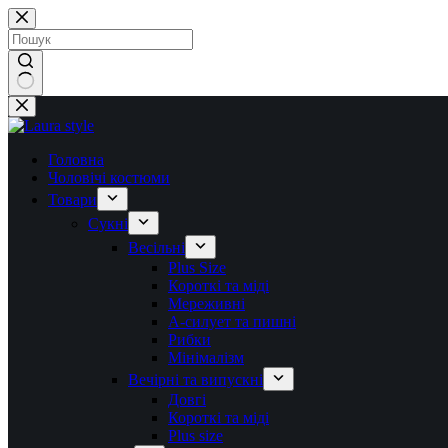
Перейти
до
вмісту
Немає
результатів
Головна
Чоловічі костюми
Товари
Сукні
Весільні
Plus Size
Короткі та міді
Мереживні
А-силует та пишні
Рибки
Мінімалізм
Вечірні та випускні
Довгі
Короткі та міді
Plus size