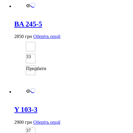
BA 245-5
Цей
2850
грн
Оберіть опції
товар
має
кілька
33
варіантів.
Параметри
можна
Придбати
вибрати
на
сторінці
товару
Y 103-3
Цей
2900
грн
Оберіть опції
товар
37
має