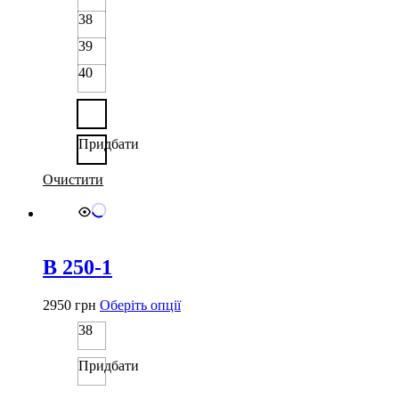
кілька
38
варіантів.
39
Параметри
можна
40
вибрати
на
сторінці
товару
Придбати
Очистити
B 250-1
Цей
2950
грн
Оберіть опції
товар
38
має
кілька
Придбати
варіантів.
Параметри