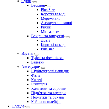
Сукні
Весільні
Plus Size
Короткі та міді
Мереживні
А-силует та пишні
Рибки
Мінімалізм
Вечірні та випускні
Довгі
Короткі та міді
Plus size
Взуття
Туфлі та босоніжки
Балетки
Аксесуари
Шуби/хутрові накидки
Фати
Клатчі
Біжутерія
Халатики та сорочки
Підвʼязки та гартери
Перчатки та рукава
Кейпи та шлейфи
Оренда