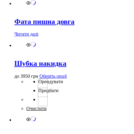
Фата пишна довга
Читати далі
Шубка накидка
Цей
до
3950
грн
Оберіть опції
товар
Орендувати
має
Придбати
кілька
варіантів.
Параметри
можна
Очистити
вибрати
на
сторінці
товару