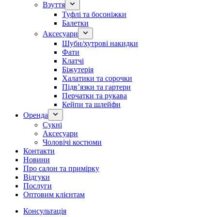
Взуття
Туфлі та босоніжки
Балетки
Аксесуари
Шуби/хутрові накидки
Фати
Клатчі
Біжутерія
Халатики та сорочки
Підвʼязки та гартери
Перчатки та рукава
Кейпи та шлейфи
Оренда
Сукні
Аксесуари
Чоловічі костюми
Контакти
Новини
Про салон та примірку
Відгуки
Послуги
Оптовим клієнтам
Консультація