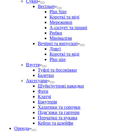
Сукні
Весільні
Plus Size
Короткі та міді
Мереживні
А-силует та пишні
Рибки
Мінімалізм
Вечірні та випускні
Довгі
Короткі та міді
Plus size
Взуття
Туфлі та босоніжки
Балетки
Аксесуари
Шуби/хутрові накидки
Фати
Клатчі
Біжутерія
Халатики та сорочки
Підвʼязки та гартери
Перчатки та рукава
Кейпи та шлейфи
Оренда