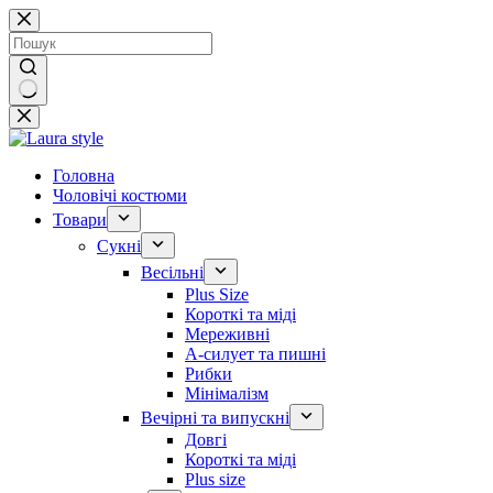
Перейти
до
вмісту
Немає
результатів
Головна
Чоловічі костюми
Товари
Сукні
Весільні
Plus Size
Короткі та міді
Мереживні
А-силует та пишні
Рибки
Мінімалізм
Вечірні та випускні
Довгі
Короткі та міді
Plus size