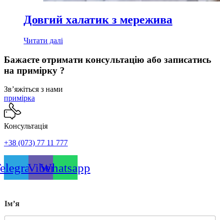
Довгий халатик з мережива
Читати далі
Бажаєте отримати консультацію або записатись
на примірку ?
Звʼяжіться з нами
примірка
Консультація
+38 (073) 77 11 777
elegram
Viber
Whatsapp
Імʼя