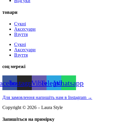
Відгуки
товари
Сукні
Аксесуари
Взуття
Сукні
Аксесуари
Взуття
соц мережі
acebook
Instagram
Viber
Telegram
Whatsapp
Для замовлення напишіть нам в Instagram
→
Copyright © 2026 – Laura Style
Запишіться на примірку