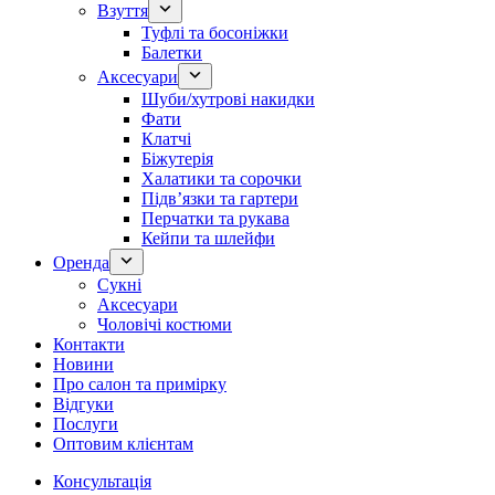
Взуття
Туфлі та босоніжки
Балетки
Аксесуари
Шуби/хутрові накидки
Фати
Клатчі
Біжутерія
Халатики та сорочки
Підвʼязки та гартери
Перчатки та рукава
Кейпи та шлейфи
Оренда
Сукні
Аксесуари
Чоловічі костюми
Контакти
Новини
Про салон та примірку
Відгуки
Послуги
Оптовим клієнтам
Консультація