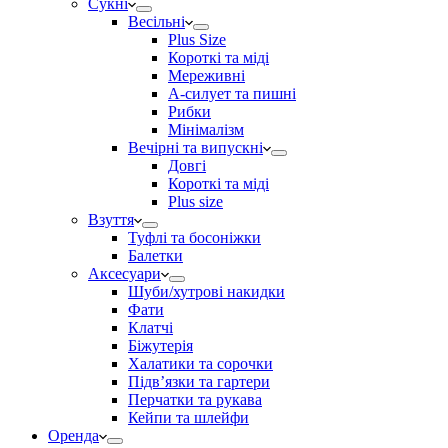
Сукні
Весільні
Plus Size
Короткі та міді
Мереживні
А-силует та пишні
Рибки
Мінімалізм
Вечірні та випускні
Довгі
Короткі та міді
Plus size
Взуття
Туфлі та босоніжки
Балетки
Аксесуари
Шуби/хутрові накидки
Фати
Клатчі
Біжутерія
Халатики та сорочки
Підвʼязки та гартери
Перчатки та рукава
Кейпи та шлейфи
Оренда