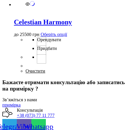
на
сторінці
товару
Celestian Harmony
Цей
до
25500
грн
Оберіть опції
товар
Орендувати
має
Придбати
кілька
варіантів.
Параметри
можна
вибрати
Очистити
на
сторінці
Бажаєте отримати консультацію або записатись
товару
на примірку ?
Звʼяжіться з нами
примірка
Консультація
+38 (073) 77 11 777
elegram
Viber
Whatsapp