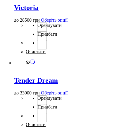
Victoria
Цей
до
28500
грн
Оберіть опції
товар
Орендувати
має
Придбати
кілька
варіантів.
Параметри
можна
Очистити
вибрати
на
сторінці
товару
Tender Dream
Цей
до
33000
грн
Оберіть опції
товар
Орендувати
має
Придбати
кілька
варіантів.
Параметри
можна
Очистити
вибрати