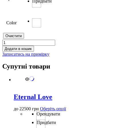
Придбати
Color
Очистити
Elsa
кількість
Додати в кошик
Записатись на примірку
Супутні товари
Eternal Love
Цей
до
22500
грн
Оберіть опції
товар
Орендувати
має
Придбати
кілька