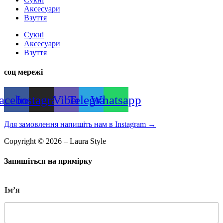
Аксесуари
Взуття
Сукні
Аксесуари
Взуття
соц мережі
acebook
Instagram
Viber
Telegram
Whatsapp
Для замовлення напишіть нам в Instagram
→
Copyright © 2026 – Laura Style
Запишіться на примірку
Імʼя