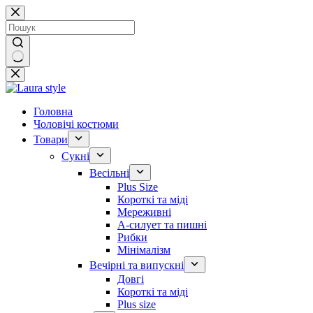
Перейти
до
вмісту
Немає
результатів
Головна
Чоловічі костюми
Товари
Сукні
Весільні
Plus Size
Короткі та міді
Мереживні
А-силует та пишні
Рибки
Мінімалізм
Вечірні та випускні
Довгі
Короткі та міді
Plus size