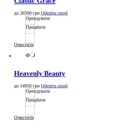
Classic Grace
Цей
до
26500
грн
Оберіть опції
товар
Орендувати
має
Придбати
кілька
варіантів.
Параметри
можна
Очистити
вибрати
на
сторінці
товару
Heavenly Beauty
Цей
до
14950
грн
Оберіть опції
товар
Орендувати
має
Придбати
кілька
варіантів.
Параметри
можна
Очистити
вибрати
на