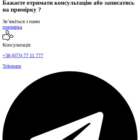
Бажаєте отримати консультацію або записатись
сторінці
товару
на примірку ?
Звʼяжіться з нами
примірка
Консультація
+38 (073) 77 11 777
Telegram