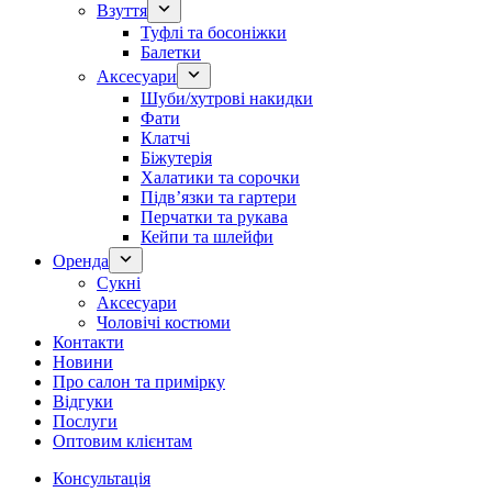
Взуття
Туфлі та босоніжки
Балетки
Аксесуари
Шуби/хутрові накидки
Фати
Клатчі
Біжутерія
Халатики та сорочки
Підвʼязки та гартери
Перчатки та рукава
Кейпи та шлейфи
Оренда
Сукні
Аксесуари
Чоловічі костюми
Контакти
Новини
Про салон та примірку
Відгуки
Послуги
Оптовим клієнтам
Консультація