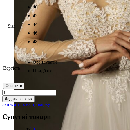
40
42
44
Size
46
48
Орендувати
Вартість
Придбати
Очистити
Evelina
кількість
Додати в кошик
Записатись на примірку
Супутні товари