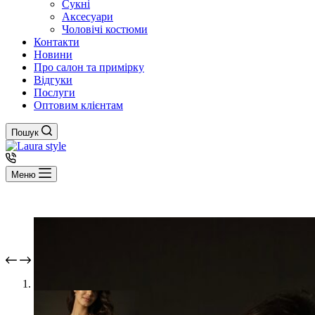
Сукні
Аксесуари
Чоловічі костюми
Контакти
Новини
Про салон та примірку
Відгуки
Послуги
Оптовим клієнтам
Пошук
Меню