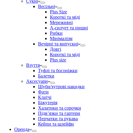
Сукні
Весільні
Plus Size
Короткі та міді
Мереживні
А-силует та пишні
Рибки
Мінімалізм
Вечірні та випускні
Довгі
Короткі та міді
Plus size
Взуття
Туфлі та босоніжки
Балетки
Аксесуари
Шуби/хутрові накидки
Фати
Клатчі
Біжутерія
Халатики та сорочки
Підвʼязки та гартери
Перчатки та рукава
Кейпи та шлейфи
Оренда