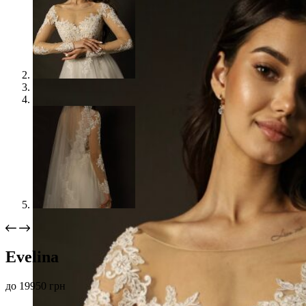
Evelina
до
19950
грн