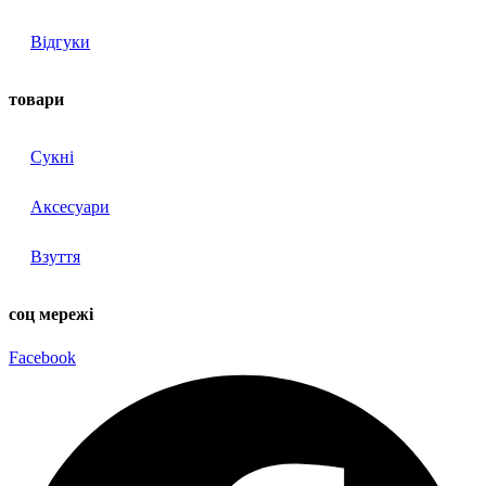
Відгуки
товари
Сукні
Аксесуари
Взуття
соц мережі
Facebook