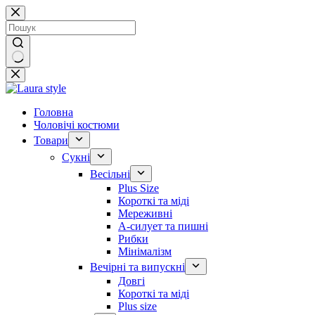
Перейти
до
вмісту
Немає
результатів
Головна
Чоловічі костюми
Товари
Сукні
Весільні
Plus Size
Короткі та міді
Мереживні
А-силует та пишні
Рибки
Мінімалізм
Вечірні та випускні
Довгі
Короткі та міді
Plus size