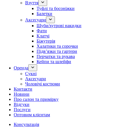
Взуття
Туфлі та босоніжки
Балетки
Аксесуари
Шуби/хутрові накидки
Фати
Клатчі
Біжутерія
Халатики та сорочки
Підвʼязки та гартери
Перчатки та рукава
Кейпи та шлейфи
Оренда
Сукні
Аксесуари
Чоловічі костюми
Контакти
Новини
Про салон та примірку
Відгуки
Послуги
Оптовим клієнтам
Консультація