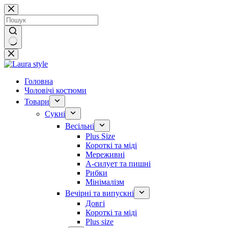
Перейти
до
вмісту
Немає
результатів
Головна
Чоловічі костюми
Товари
Сукні
Весільні
Plus Size
Короткі та міді
Мереживні
А-силует та пишні
Рибки
Мінімалізм
Вечірні та випускні
Довгі
Короткі та міді
Plus size