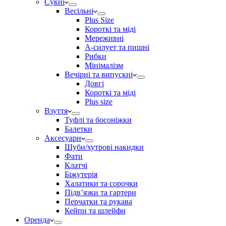
Сукні
Весільні
Plus Size
Короткі та міді
Мереживні
А-силует та пишні
Рибки
Мінімалізм
Вечірні та випускні
Довгі
Короткі та міді
Plus size
Взуття
Туфлі та босоніжки
Балетки
Аксесуари
Шуби/хутрові накидки
Фати
Клатчі
Біжутерія
Халатики та сорочки
Підвʼязки та гартери
Перчатки та рукава
Кейпи та шлейфи
Оренда