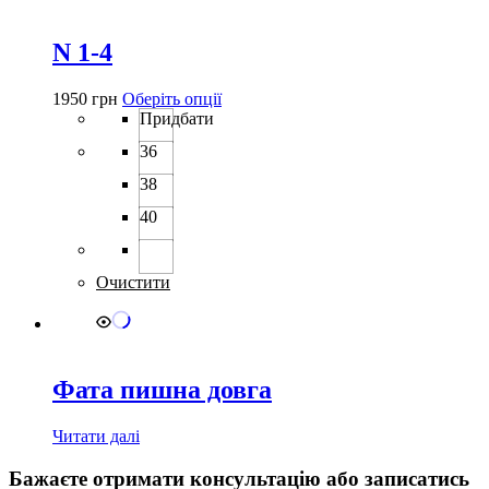
N 1-4
Цей
1950
грн
Оберіть опції
товар
Придбати
має
36
кілька
варіантів.
38
Параметри
можна
40
вибрати
на
сторінці
Очистити
товару
Фата пишна довга
Читати далі
Бажаєте отримати консультацію або записатись