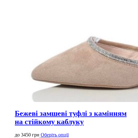
Бежеві замшеві туфлі з камінням
на стійкому каблуку
Цей
до
3450
грн
Оберіть опції