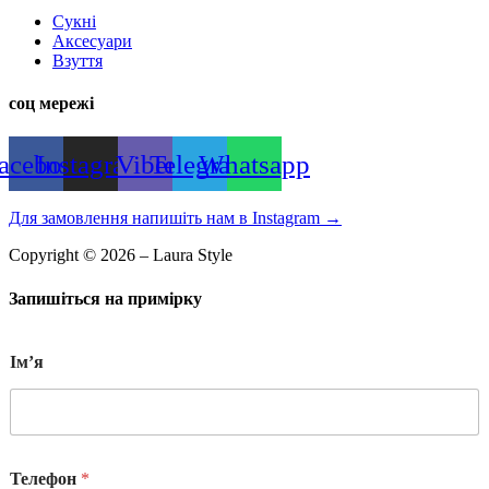
Сукні
Аксесуари
Взуття
соц мережі
acebook
Instagram
Viber
Telegram
Whatsapp
Для замовлення напишіть нам в Instagram
→
Copyright © 2026 – Laura Style
Запишіться на примірку
Імʼя
Телефон
*