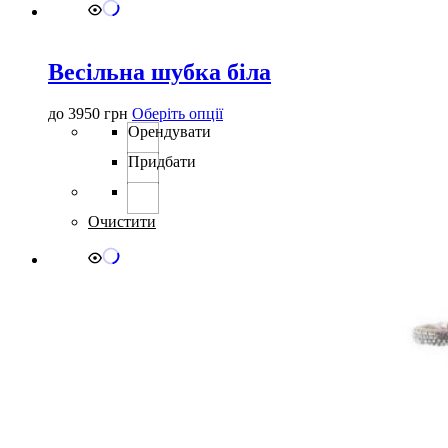
Весільна шубка біла
Цей
до
3950
грн
Оберіть опції
товар
Орендувати
має
Придбати
кілька
варіантів.
Параметри
можна
Очистити
вибрати
на
сторінці
товару