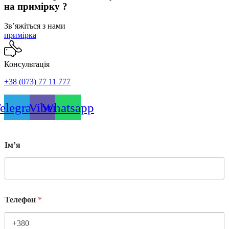
на примірку ?
Звʼяжіться з нами
примірка
Консультація
+38 (073) 77 11 777
elegram
Viber
Whatsapp
Імʼя
Телефон
*