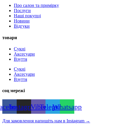
Про салон та примірку
Послуги
Наші покупці
Новини
Відгуки
товари
Сукні
Аксесуари
Взуття
Сукні
Аксесуари
Взуття
соц мережі
acebook
Instagram
Viber
Telegram
Whatsapp
Для замовлення напишіть нам в Instagram
→