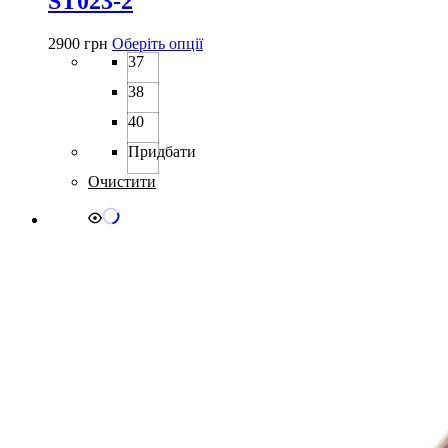
ST023-2
Цей
2900
грн
Оберіть опції
товар
37
має
38
кілька
варіантів.
40
Параметри
можна
Придбати
вибрати
Очистити
на
сторінці
товару