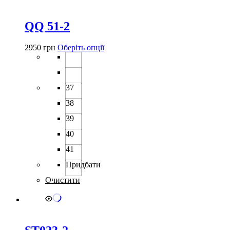
QQ 51-2
Цей
2950
грн
Оберіть опції
товар
має
кілька
варіантів.
37
Параметри
можна
38
вибрати
39
на
сторінці
40
товару
41
Придбати
Очистити