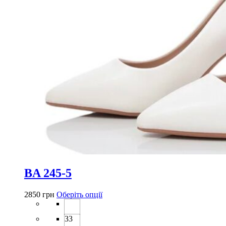
BA 245-5
Цей
2850
грн
Оберіть опції
товар
має
33
кілька