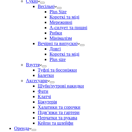
Сукні
Весільні
Plus Size
Короткі та міді
Мереживні
А-силует та пишні
Рибки
Мінімалізм
Вечірні та випускні
Довгі
Короткі та міді
Plus size
Взуття
Туфлі та босоніжки
Балетки
Аксесуари
Шуби/хутрові накидки
Фати
Клатчі
Біжутерія
Халатики та сорочки
Підвʼязки та гартери
Перчатки та рукава
Кейпи та шлейфи
Оренда