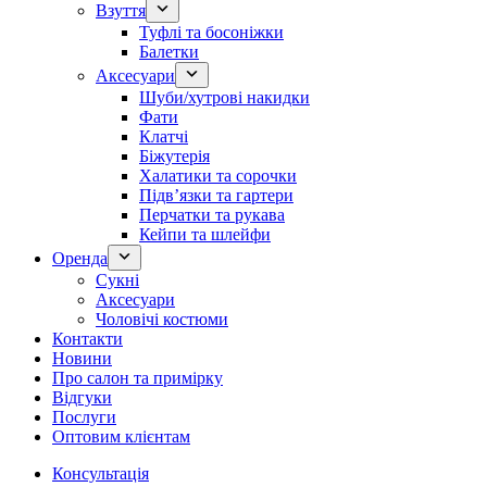
Взуття
Туфлі та босоніжки
Балетки
Аксесуари
Шуби/хутрові накидки
Фати
Клатчі
Біжутерія
Халатики та сорочки
Підвʼязки та гартери
Перчатки та рукава
Кейпи та шлейфи
Оренда
Сукні
Аксесуари
Чоловічі костюми
Контакти
Новини
Про салон та примірку
Відгуки
Послуги
Оптовим клієнтам
Консультація