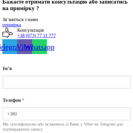
Бажаєте отримати консультацію або записатись
на примірку ?
Звʼяжіться з нами
примірка
Консультація
+38 (073) 77 11 777
elegram
Viber
Whatsapp
Імʼя
Телефон
*
Ми зателефонуємо або зв'яжемось із Вами у Viber чи Telegram для
підтвердження запису