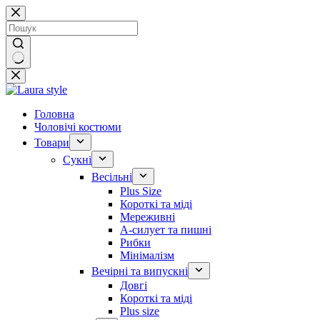
Перейти
до
вмісту
Немає
результатів
Головна
Чоловічі костюми
Товари
Сукні
Весільні
Plus Size
Короткі та міді
Мереживні
А-силует та пишні
Рибки
Мінімалізм
Вечірні та випускні
Довгі
Короткі та міді
Plus size