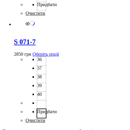
варіантів.
Придбати
Параметри
можна
Очистити
вибрати
на
сторінці
товару
S 071-7
Цей
2850
грн
Оберіть опції
товар
36
має
37
кілька
варіантів.
38
Параметри
можна
39
вибрати
40
на
сторінці
товару
Придбати
Очистити