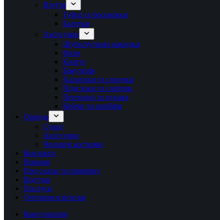
Взуття
Туфлі та босоніжки
Балетки
Аксесуари
Шуби/хутрові накидки
Фати
Клатчі
Біжутерія
Халатики та сорочки
Підвʼязки та гартери
Перчатки та рукава
Кейпи та шлейфи
Оренда
Сукні
Аксесуари
Чоловічі костюми
Контакти
Новини
Про салон та примірку
Відгуки
Послуги
Оптовим клієнтам
Консультація