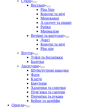
Сукні
Весільні
Plus Size
Короткі та міді
Мереживні
А-силует та пишні
Рибки
Мінімалізм
Вечірні та випускні
Довгі
Короткі та міді
Plus size
Взуття
Туфлі та босоніжки
Балетки
Аксесуари
Шуби/хутрові накидки
Фати
Клатчі
Біжутерія
Халатики та сорочки
Підвʼязки та гартери
Перчатки та рукава
Кейпи та шлейфи
Оренда