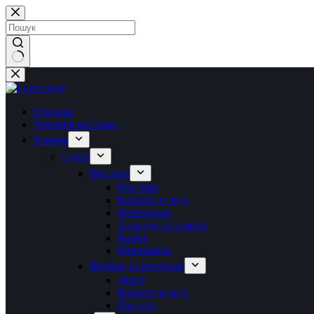
Перейти
до
вмісту
Немає
результатів
Головна
Чоловічі костюми
Товари
Сукні
Весільні
Plus Size
Короткі та міді
Мереживні
А-силует та пишні
Рибки
Мінімалізм
Вечірні та випускні
Довгі
Короткі та міді
Plus size