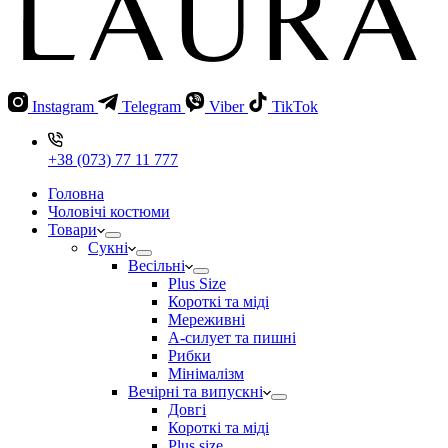
Instagram
Telegram
Viber
TikTok
+38 (073) 77 11 777
Головна
Чоловічі костюми
Товари
Сукні
Весільні
Plus Size
Короткі та міді
Мереживні
А-силует та пишні
Рибки
Мінімалізм
Вечірні та випускні
Довгі
Короткі та міді
Plus size