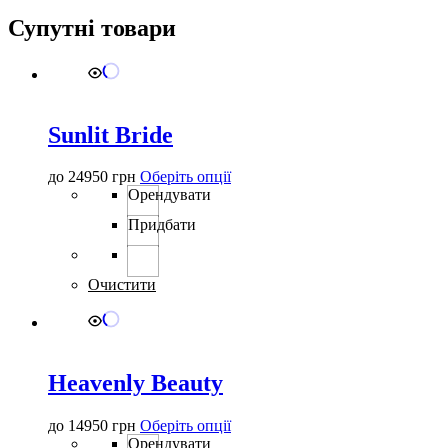
Супутні товари
Sunlit Bride
Цей
до
24950
грн
Оберіть опції
товар
Орендувати
має
Придбати
кілька
варіантів.
Параметри
можна
Очистити
вибрати
на
сторінці
товару
Heavenly Beauty
Цей
до
14950
грн
Оберіть опції
товар
Орендувати