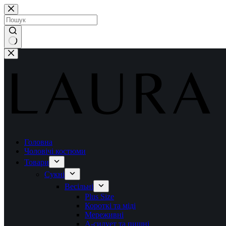
Перейти
до
вмісту
Немає
результатів
Головна
Чоловічі костюми
Товари
Сукні
Весільні
Plus Size
Короткі та міді
Мереживні
А-силует та пишні