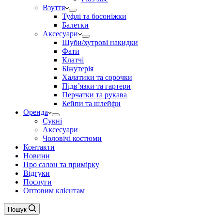
Взуття
Туфлі та босоніжки
Балетки
Аксесуари
Шуби/хутрові накидки
Фати
Клатчі
Біжутерія
Халатики та сорочки
Підвʼязки та гартери
Перчатки та рукава
Кейпи та шлейфи
Оренда
Сукні
Аксесуари
Чоловічі костюми
Контакти
Новини
Про салон та примірку
Відгуки
Послуги
Оптовим клієнтам
Пошук