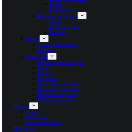
Рибки
Мінімалізм
Вечірні та випускні
Довгі
Короткі та міді
Plus size
Взуття
Туфлі та босоніжки
Балетки
Аксесуари
Шуби/хутрові накидки
Фати
Клатчі
Біжутерія
Халатики та сорочки
Підвʼязки та гартери
Перчатки та рукава
Кейпи та шлейфи
Оренда
Сукні
Аксесуари
Чоловічі костюми
Контакти