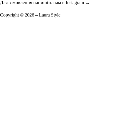
Для замовлення напишіть нам в Instagram
→
Copyright © 2026 – Laura Style
Запишіться на примірку
Імʼя
Телефон
*
Ми зателефонуємо або зв'яжемось із Вами у Viber чи Telegram для
підтвердження запису
Оберіть місто