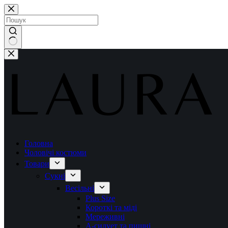
Перейти
до
вмісту
Немає
результатів
Головна
Чоловічі костюми
Товари
Сукні
Весільні
Plus Size
Короткі та міді
Мереживні
А-силует та пишні