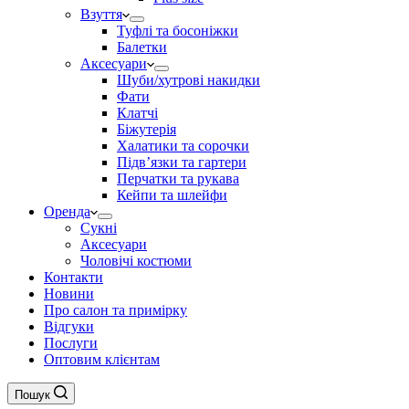
Взуття
Туфлі та босоніжки
Балетки
Аксесуари
Шуби/хутрові накидки
Фати
Клатчі
Біжутерія
Халатики та сорочки
Підвʼязки та гартери
Перчатки та рукава
Кейпи та шлейфи
Оренда
Сукні
Аксесуари
Чоловічі костюми
Контакти
Новини
Про салон та примірку
Відгуки
Послуги
Оптовим клієнтам
Пошук