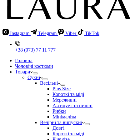
Instagram
Telegram
Viber
TikTok
+38 (073) 77 11 777
Головна
Чоловічі костюми
Товари
Сукні
Весільні
Plus Size
Короткі та міді
Мереживні
А-силует та пишні
Рибки
Мінімалізм
Вечірні та випускні
Довгі
Короткі та міді
Plus size