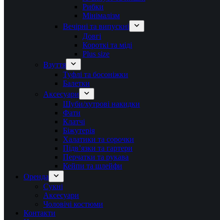
Рибки
Мінімалізм
Вечірні та випускні
Довгі
Короткі та міді
Plus size
Взуття
Туфлі та босоніжки
Балетки
Аксесуари
Шуби/хутрові накидки
Фати
Клатчі
Біжутерія
Халатики та сорочки
Підвʼязки та гартери
Перчатки та рукава
Кейпи та шлейфи
Оренда
Сукні
Аксесуари
Чоловічі костюми
Контакти