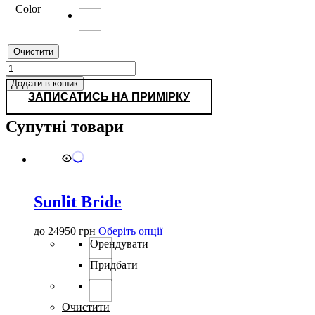
Color
Очистити
Laurela
кількість
Додати в кошик
ЗАПИСАТИСЬ НА ПРИМІРКУ
Супутні товари
Sunlit Bride
Цей
до
24950
грн
Оберіть опції
товар
Орендувати
має
Придбати
кілька
варіантів.
Параметри
можна
Очистити