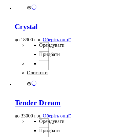
вибрати
на
сторінці
товару
Crystal
Цей
до
18900
грн
Оберіть опції
товар
Орендувати
має
Придбати
кілька
варіантів.
Параметри
можна
Очистити
вибрати
на
сторінці
товару
Tender Dream
Цей
до
33000
грн
Оберіть опції
товар
Орендувати
має
Придбати
кілька