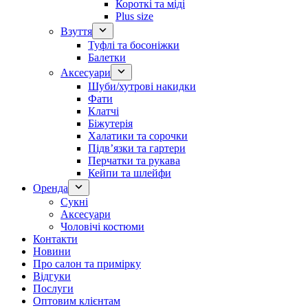
Короткі та міді
Plus size
Взуття
Туфлі та босоніжки
Балетки
Аксесуари
Шуби/хутрові накидки
Фати
Клатчі
Біжутерія
Халатики та сорочки
Підвʼязки та гартери
Перчатки та рукава
Кейпи та шлейфи
Оренда
Сукні
Аксесуари
Чоловічі костюми
Контакти
Новини
Про салон та примірку
Відгуки
Послуги
Оптовим клієнтам