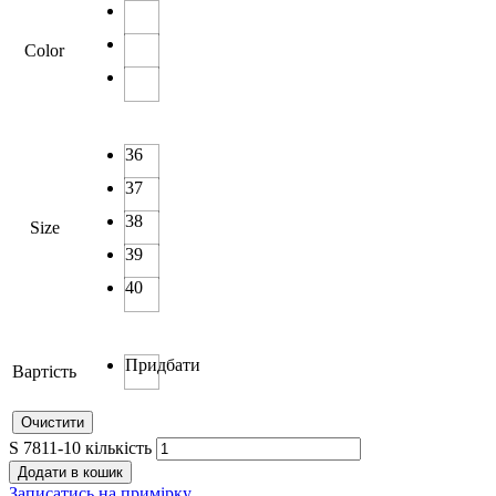
Color
36
37
38
Size
39
40
Придбати
Вартість
Очистити
S 7811-10 кількість
Додати в кошик
Записатись на примірку