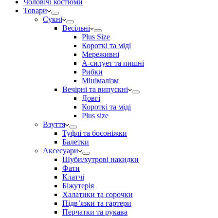
Чоловічі костюми
Товари
Сукні
Весільні
Plus Size
Короткі та міді
Мереживні
А-силует та пишні
Рибки
Мінімалізм
Вечірні та випускні
Довгі
Короткі та міді
Plus size
Взуття
Туфлі та босоніжки
Балетки
Аксесуари
Шуби/хутрові накидки
Фати
Клатчі
Біжутерія
Халатики та сорочки
Підвʼязки та гартери
Перчатки та рукава