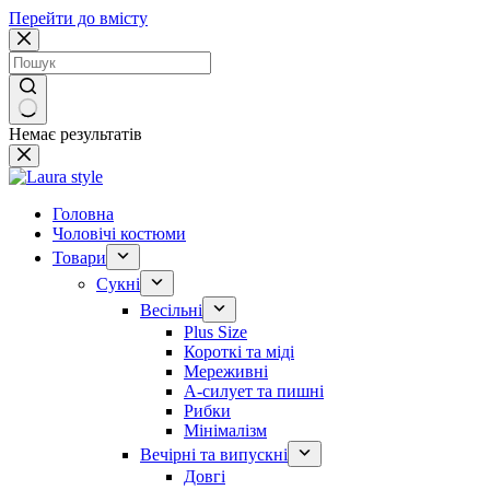
Перейти до вмісту
Немає результатів
Головна
Чоловічі костюми
Товари
Сукні
Весільні
Plus Size
Короткі та міді
Мереживні
А-силует та пишні
Рибки
Мінімалізм
Вечірні та випускні
Довгі