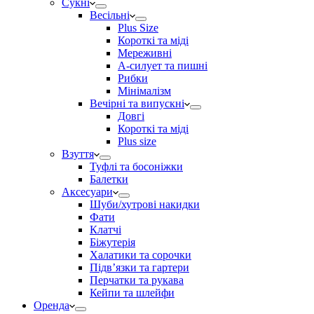
Сукні
Весільні
Plus Size
Короткі та міді
Мереживні
А-силует та пишні
Рибки
Мінімалізм
Вечірні та випускні
Довгі
Короткі та міді
Plus size
Взуття
Туфлі та босоніжки
Балетки
Аксесуари
Шуби/хутрові накидки
Фати
Клатчі
Біжутерія
Халатики та сорочки
Підвʼязки та гартери
Перчатки та рукава
Кейпи та шлейфи
Оренда