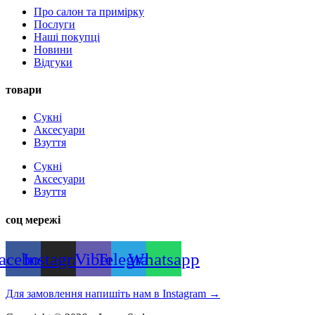
Про салон та примірку
Послуги
Наші покупці
Новини
Відгуки
товари
Сукні
Аксесуари
Взуття
Сукні
Аксесуари
Взуття
соц мережі
acebook
Instagram
Viber
Telegram
Whatsapp
Для замовлення напишіть нам в Instagram
→