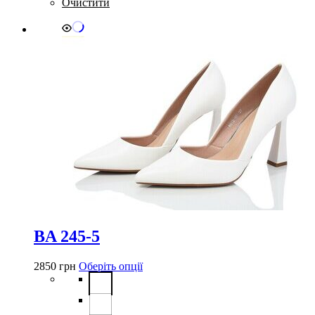
Очистити
товару
BA 245-5
Цей
2850
грн
Оберіть опції
товар
має
кілька