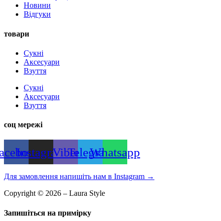
Новини
Відгуки
товари
Сукні
Аксесуари
Взуття
Сукні
Аксесуари
Взуття
соц мережі
acebook
Instagram
Viber
Telegram
Whatsapp
Для замовлення напишіть нам в Instagram
→
Copyright © 2026 – Laura Style
Запишіться на примірку