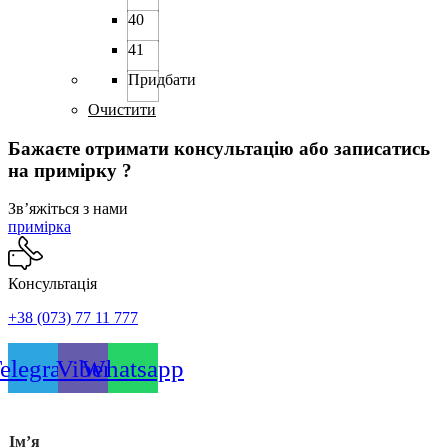
сторінці
40
товару
41
Придбати
Очистити
Бажаєте отримати консультацію або записатись
на примірку ?
Звʼяжіться з нами
примірка
Консультація
+38 (073) 77 11 777
elegram
Viber
Whatsapp
Імʼя