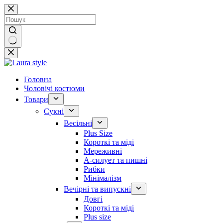
Перейти
до
вмісту
Немає
результатів
Головна
Чоловічі костюми
Товари
Сукні
Весільні
Plus Size
Короткі та міді
Мереживні
А-силует та пишні
Рибки
Мінімалізм
Вечірні та випускні
Довгі
Короткі та міді
Plus size