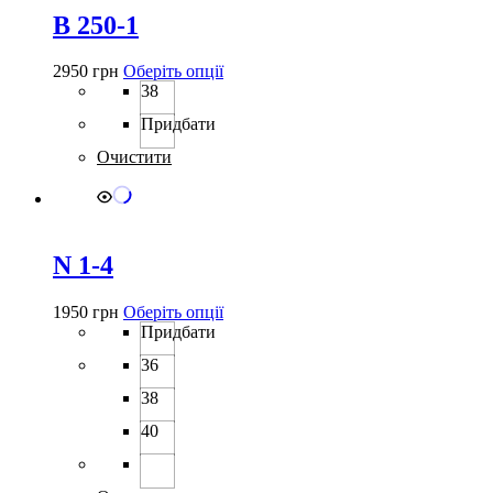
B 250-1
Цей
2950
грн
Оберіть опції
товар
38
має
Придбати
кілька
варіантів.
Очистити
Параметри
можна
вибрати
на
сторінці
N 1-4
товару
Цей
1950
грн
Оберіть опції
товар
Придбати
має
36
кілька
варіантів.
38
Параметри
можна
40
вибрати
на
сторінці