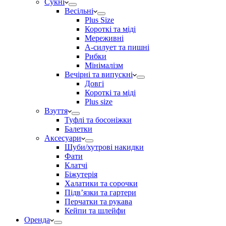
Сукні
Весільні
Plus Size
Короткі та міді
Мереживні
А-силует та пишні
Рибки
Мінімалізм
Вечірні та випускні
Довгі
Короткі та міді
Plus size
Взуття
Туфлі та босоніжки
Балетки
Аксесуари
Шуби/хутрові накидки
Фати
Клатчі
Біжутерія
Халатики та сорочки
Підвʼязки та гартери
Перчатки та рукава
Кейпи та шлейфи
Оренда