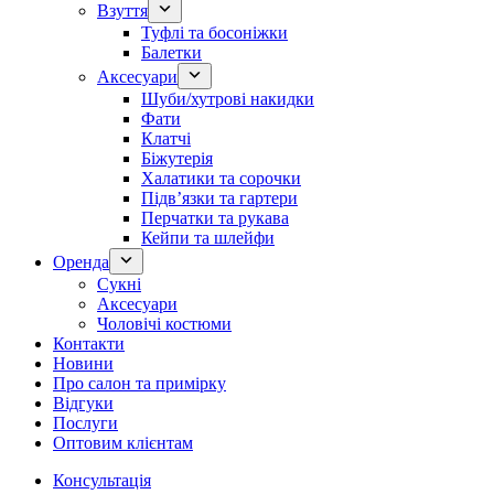
Взуття
Туфлі та босоніжки
Балетки
Аксесуари
Шуби/хутрові накидки
Фати
Клатчі
Біжутерія
Халатики та сорочки
Підвʼязки та гартери
Перчатки та рукава
Кейпи та шлейфи
Оренда
Сукні
Аксесуари
Чоловічі костюми
Контакти
Новини
Про салон та примірку
Відгуки
Послуги
Оптовим клієнтам
Консультація