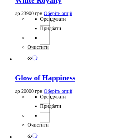
White Royalty
Цей
до
23900
грн
Оберіть опції
товар
Орендувати
має
Придбати
кілька
варіантів.
Параметри
можна
Очистити
вибрати
на
сторінці
товару
Glow of Happiness
Цей
до
20000
грн
Оберіть опції
товар
Орендувати
має
Придбати
кілька
варіантів.
Параметри
можна
Очистити
вибрати
на