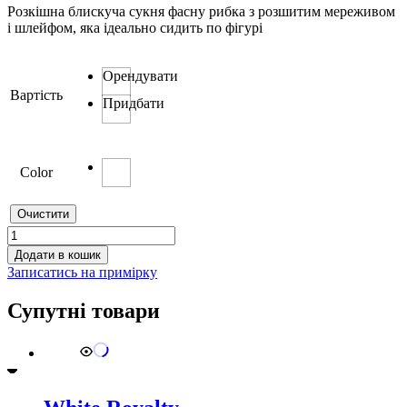
Розкішна блискуча сукня фасну рибка з розшитим мереживом
і шлейфом, яка ідеально сидить по фігурі
Орендувати
Вартість
Придбати
Color
Очистити
Tender
Dream
Додати в кошик
кількість
Записатись на примірку
Супутні товари