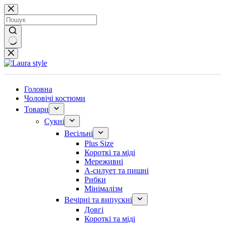
Перейти
до
вмісту
Немає
результатів
Головна
Чоловічі костюми
Товари
Сукні
Весільні
Plus Size
Короткі та міді
Мереживні
А-силует та пишні
Рибки
Мінімалізм
Вечірні та випускні
Довгі
Короткі та міді