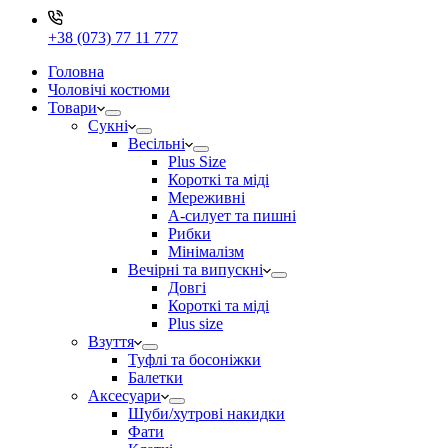
+38 (073) 77 11 777
Головна
Чоловічі костюми
Товари
Сукні
Весільні
Plus Size
Короткі та міді
Мереживні
А-силует та пишні
Рибки
Мінімалізм
Вечірні та випускні
Довгі
Короткі та міді
Plus size
Взуття
Туфлі та босоніжки
Балетки
Аксесуари
Шуби/хутрові накидки
Фати