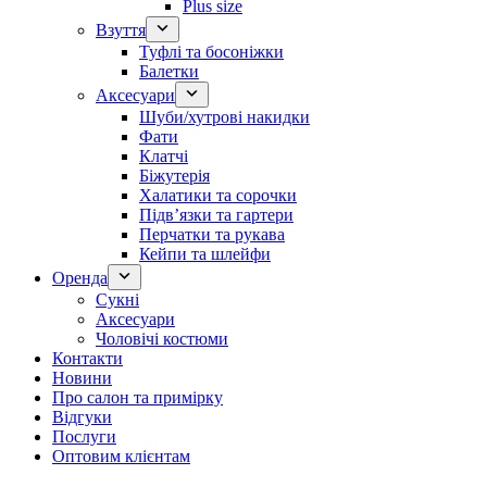
Plus size
Взуття
Туфлі та босоніжки
Балетки
Аксесуари
Шуби/хутрові накидки
Фати
Клатчі
Біжутерія
Халатики та сорочки
Підвʼязки та гартери
Перчатки та рукава
Кейпи та шлейфи
Оренда
Сукні
Аксесуари
Чоловічі костюми
Контакти
Новини
Про салон та примірку
Відгуки
Послуги
Оптовим клієнтам