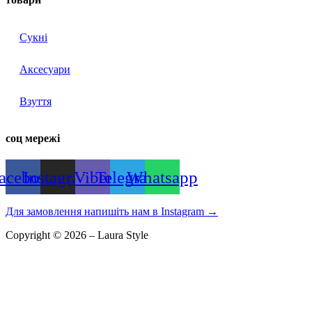
Сукні
Аксесуари
Взуття
соц мережі
acebook
Instagram
Viber
Telegram
Whatsapp
Для замовлення напишіть нам в Instagram
→
Copyright © 2026 – Laura Style