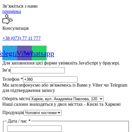
Звʼяжіться з нами
примірка
Консультація
+38 (073) 77 11 777
elegram
Viber
Whatsapp
Для заповнення цієї форми увімкніть JavaScript у браузері.
Імʼя
Телефон
*
Ми зателефонуємо або зв'яжемось із Вами у Viber чи Telegram
для підтвердження запису
Оберіть місто
Наші салони знаходяться у двох місттах - Києві та Харкові
Продукція
Дата / час
*