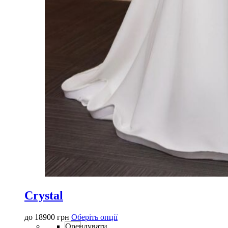
Crystal
Цей
до
18900
грн
Оберіть опції
товар
Орендувати