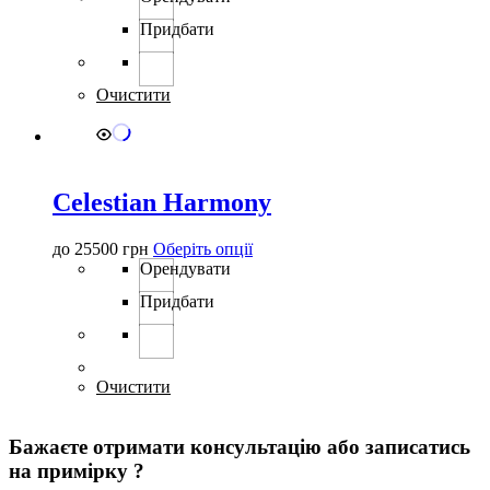
має
Придбати
кілька
варіантів.
Параметри
можна
Очистити
вибрати
на
сторінці
товару
Celestian Harmony
Цей
до
25500
грн
Оберіть опції
товар
Орендувати
має
Придбати
кілька
варіантів.
Параметри
можна
вибрати
Очистити
на
сторінці
Бажаєте отримати консультацію або записатись
товару
на примірку ?