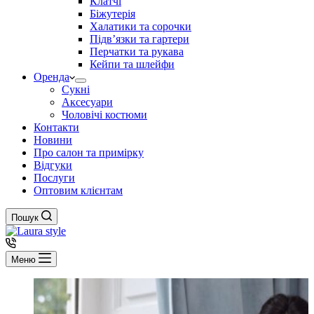
Клатчі
Біжутерія
Халатики та сорочки
Підвʼязки та гартери
Перчатки та рукава
Кейпи та шлейфи
Оренда
Сукні
Аксесуари
Чоловічі костюми
Контакти
Новини
Про салон та примірку
Відгуки
Послуги
Оптовим клієнтам
Пошук
Меню