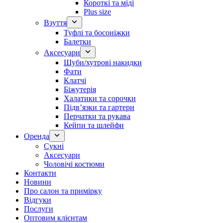
Короткі та міді
Plus size
Взуття
Туфлі та босоніжки
Балетки
Аксесуари
Шуби/хутрові накидки
Фати
Клатчі
Біжутерія
Халатики та сорочки
Підвʼязки та гартери
Перчатки та рукава
Кейпи та шлейфи
Оренда
Сукні
Аксесуари
Чоловічі костюми
Контакти
Новини
Про салон та примірку
Відгуки
Послуги
Оптовим клієнтам