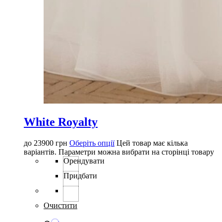
White Royalty
до
23900
грн
Оберіть опції
Цей товар має кілька
варіантів. Параметри можна вибрати на сторінці товару
Орендувати
Придбати
Очистити