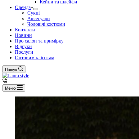
Кейпи та шлейфи
Оренда
Сукні
Аксесуари
Чоловічі костюми
Контакти
Новини
Про салон та примірку
Відгуки
Послуги
Оптовим клієнтам
Пошук
Меню