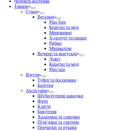
Чоловічі костюми
Товари
Сукні
Весільні
Plus Size
Короткі та міді
Мереживні
А-силует та пишні
Рибки
Мінімалізм
Вечірні та випускні
Довгі
Короткі та міді
Plus size
Взуття
Туфлі та босоніжки
Балетки
Аксесуари
Шуби/хутрові накидки
Фати
Клатчі
Біжутерія
Халатики та сорочки
Підвʼязки та гартери
Перчатки та рукава