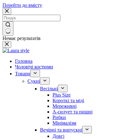
Перейти до вмісту
Немає результатів
Головна
Чоловічі костюми
Товари
Сукні
Весільні
Plus Size
Короткі та міді
Мереживні
А-силует та пишні
Рибки
Мінімалізм
Вечірні та випускні
Довгі