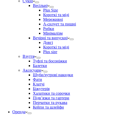
Сукні
Весільні
Plus Size
Короткі та міді
Мереживні
А-силует та пишні
Рибки
Мінімалізм
Вечірні та випускні
Довгі
Короткі та міді
Plus size
Взуття
Туфлі та босоніжки
Балетки
Аксесуари
Шуби/хутрові накидки
Фати
Клатчі
Біжутерія
Халатики та сорочки
Підвʼязки та гартери
Перчатки та рукава
Кейпи та шлейфи
Оренда