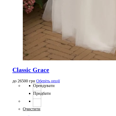
Classic Grace
Цей
до
26500
грн
Оберіть опції
товар
Орендувати
має
Придбати
кілька
варіантів.
Параметри
можна
Очистити
вибрати