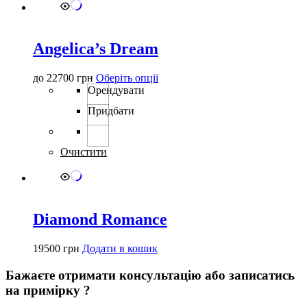
на
сторінці
товару
Angelica’s Dream
Цей
до
22700
грн
Оберіть опції
товар
Орендувати
має
Придбати
кілька
варіантів.
Параметри
можна
Очистити
вибрати
на
сторінці
товару
Diamond Romance
19500
грн
Додати в кошик
Бажаєте отримати консультацію або записатись
на примірку ?