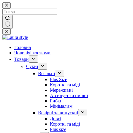
Перейти
до
вмісту
Немає
результатів
Головна
Чоловічі костюми
Товари
Сукні
Весільні
Plus Size
Короткі та міді
Мереживні
А-силует та пишні
Рибки
Мінімалізм
Вечірні та випускні
Довгі
Короткі та міді
Plus size