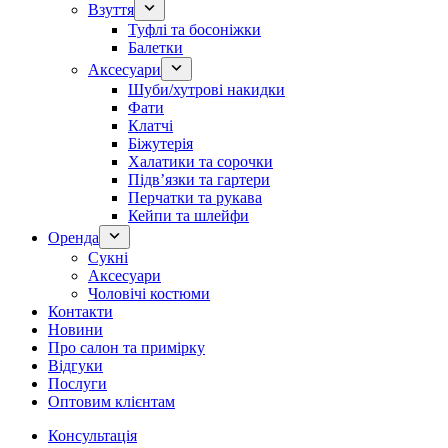
Взуття
Туфлі та босоніжки
Балетки
Аксесуари
Шуби/хутрові накидки
Фати
Клатчі
Біжутерія
Халатики та сорочки
Підвʼязки та гартери
Перчатки та рукава
Кейпи та шлейфи
Оренда
Сукні
Аксесуари
Чоловічі костюми
Контакти
Новини
Про салон та примірку
Відгуки
Послуги
Оптовим клієнтам
Консультація