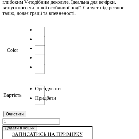
глибоким V-подібним декольте. Ідеальна для вечірки,
випускного чи іншої особливої події. Силует підкреслює
талію, додає грації та впевненості.
Color
Орендувати
Вартість
Придбати
Очистити
Wow
dress
Додати в кошик
кількість
ЗАПИСАТИСЬ НА ПРИМІРКУ