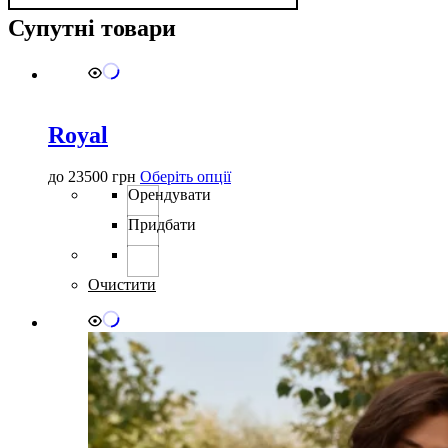
Супутні товари
Royal
Цей
до
23500
грн
Оберіть опції
товар
Орендувати
має
Придбати
кілька
варіантів.
Параметри
можна
Очистити
вибрати
на
сторінці
товару