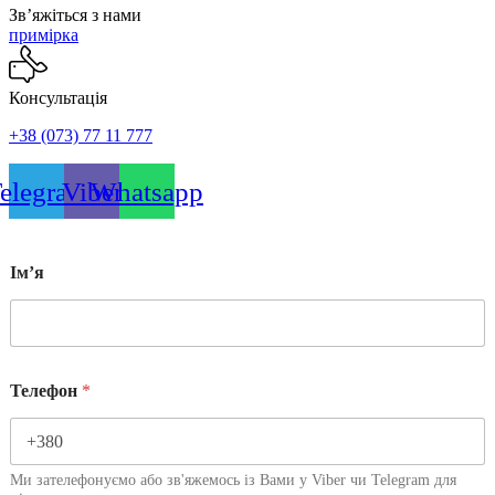
Звʼяжіться з нами
примірка
Консультація
+38 (073) 77 11 777
elegram
Viber
Whatsapp
Імʼя
Телефон
*
Ми зателефонуємо або зв'яжемось із Вами у Viber чи Telegram для