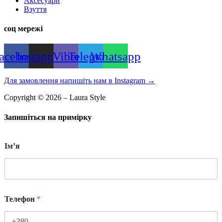
Аксесуари
Взуття
соц мережі
acebook
Instagram
Viber
Telegram
Whatsapp
Для замовлення напишіть нам в Instagram
→
Copyright © 2026 – Laura Style
Запишіться на примірку
Імʼя
Телефон
*