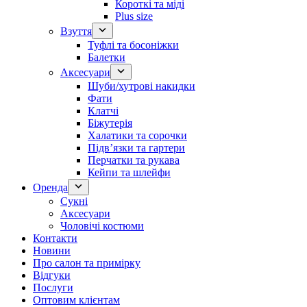
Короткі та міді
Plus size
Взуття
Туфлі та босоніжки
Балетки
Аксесуари
Шуби/хутрові накидки
Фати
Клатчі
Біжутерія
Халатики та сорочки
Підвʼязки та гартери
Перчатки та рукава
Кейпи та шлейфи
Оренда
Сукні
Аксесуари
Чоловічі костюми
Контакти
Новини
Про салон та примірку
Відгуки
Послуги
Оптовим клієнтам