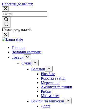
Перейти до вмісту
Немає результатів
Головна
Чоловічі костюми
Товари
Сукні
Весільні
Plus Size
Короткі та міді
Мереживні
А-силует та пишні
Рибки
Мінімалізм
Вечірні та випускні
Довгі