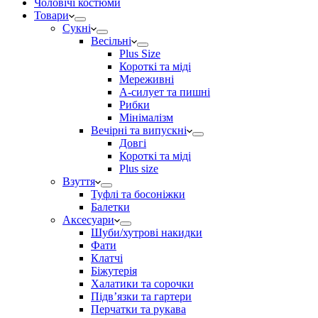
Чоловічі костюми
Товари
Сукні
Весільні
Plus Size
Короткі та міді
Мереживні
А-силует та пишні
Рибки
Мінімалізм
Вечірні та випускні
Довгі
Короткі та міді
Plus size
Взуття
Туфлі та босоніжки
Балетки
Аксесуари
Шуби/хутрові накидки
Фати
Клатчі
Біжутерія
Халатики та сорочки
Підвʼязки та гартери
Перчатки та рукава