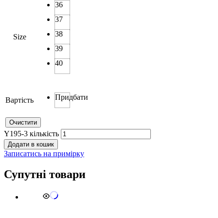
36
37
38
Size
39
40
Придбати
Вартість
Очистити
Y195-3 кількість
Додати в кошик
Записатись на примірку
Супутні товари