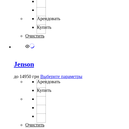
на
странице
товара.
Арендовать
Купить
Очистить
Jenson
Этот
до
14950
грн
Выберите параметры
товар
Арендовать
имеет
Купить
несколько
вариаций.
Опции
можно
выбрать
на
странице
Очистить
товара.