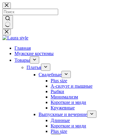
Перейти
к
сути
Ничего
не
найдено
Главная
Мужские костюмы
Товары
Платья
Свадебные
Plus size
А-силуэт и пышные
Рыбки
Минимализм
Короткие и миди
Кружевные
Выпускные и вечерние
Длинные
Короткие и миди
Plus size