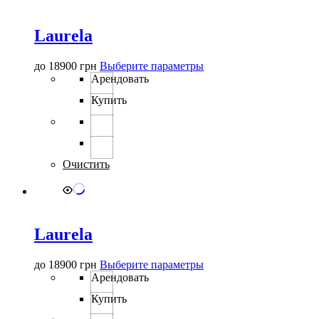
Laurela
Этот
до
18900
грн
Выберите параметры
товар
Арендовать
имеет
Купить
несколько
вариаций.
Опции
можно
выбрать
Очистить
на
странице
товара.
Laurela
Этот
до
18900
грн
Выберите параметры
товар
Арендовать
имеет
Купить
несколько
вариаций.