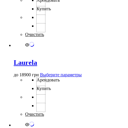
Арендовать
имеет
Купить
несколько
вариаций.
Опции
можно
выбрать
Очистить
на
странице
товара.
Laurela
Этот
до
18900
грн
Выберите параметры
товар
Арендовать
имеет
Купить
несколько
вариаций.
Опции
можно
выбрать
Очистить
на
странице
товара.