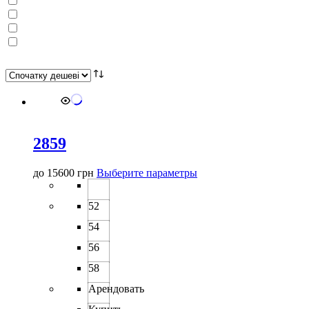
2859
Этот
до
15600
грн
Выберите параметры
товар
имеет
52
несколько
вариаций.
54
Опции
можно
56
выбрать
58
на
странице
Арендовать
товара.