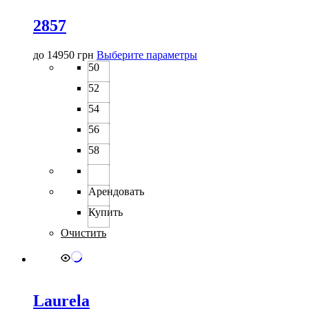
2857
Этот
до
14950
грн
Выберите параметры
товар
50
имеет
52
несколько
вариаций.
54
Опции
можно
56
выбрать
58
на
странице
товара.
Арендовать
Купить
Очистить
Laurela