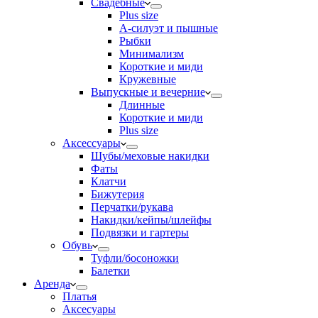
Свадебные
Plus size
А-силуэт и пышные
Рыбки
Минимализм
Короткие и миди
Кружевные
Выпускные и вечерние
Длинные
Короткие и миди
Plus size
Аксессуары
Шубы/меховые накидки
Фаты
Клатчи
Бижутерия
Перчатки/рукава
Накидки/кейпы/шлейфы
Подвязки и гартеры
Обувь
Туфли/босоножки
Балетки
Аренда
Платья
Аксесуары