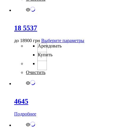
выбрать
на
странице
товара.
18 5537
Этот
до
18900
грн
Выберите параметры
товар
Арендовать
имеет
Купить
несколько
вариаций.
Опции
можно
Очистить
выбрать
на
странице
товара.
4645
Подробнее