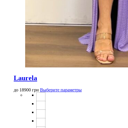
Laurela
Этот
до
18900
грн
Выберите параметры
товар
имеет
несколько
вариаций.
Опции
можно
выбрать