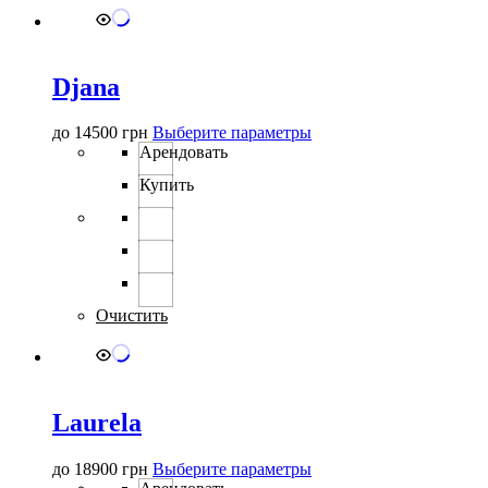
Djana
Этот
до
14500
грн
Выберите параметры
товар
Арендовать
имеет
Купить
несколько
вариаций.
Опции
можно
выбрать
на
странице
Очистить
товара.
Laurela
Этот
до
18900
грн
Выберите параметры
товар