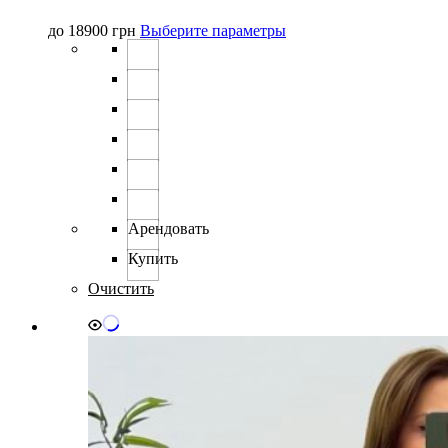
Этот
до
18900
грн
Выберите параметры
товар
имеет
несколько
вариаций.
Опции
можно
выбрать
на
странице
товара.
Арендовать
Купить
Очистить