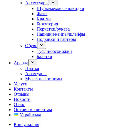
Аксессуары
Шубы/меховые накидки
Фаты
Клатчи
Бижутерия
Перчатки/рукава
Накидки/кейпы/шлейфы
Подвязки и гартеры
Обувь
Туфли/босоножки
Балетки
Аренда
Платья
Аксесуары
Мужские костюмы
Услуги
Контакты
Отзывы
Новости
О нас
Оптовым клиентам
Українська
Консультація