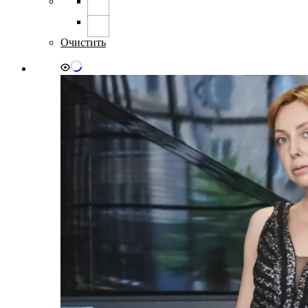
Опции
можно
выбрать
Очистить
на
странице
товара.