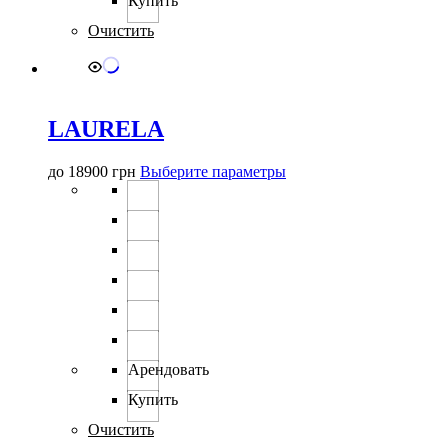
Купить
Очистить
LAURELA
Этот
до
18900
грн
Выберите параметры
товар
имеет
несколько
вариаций.
Опции
можно
выбрать
на
странице
товара.
Арендовать
Купить
Очистить