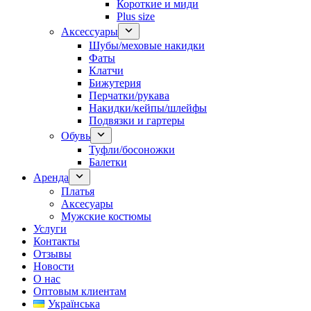
Короткие и миди
Plus size
Аксессуары
Шубы/меховые накидки
Фаты
Клатчи
Бижутерия
Перчатки/рукава
Накидки/кейпы/шлейфы
Подвязки и гартеры
Обувь
Туфли/босоножки
Балетки
Аренда
Платья
Аксесуары
Мужские костюмы
Услуги
Контакты
Отзывы
Новости
О нас
Оптовым клиентам
Українська