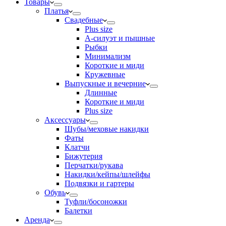
Товары
Платья
Свадебные
Plus size
А-силуэт и пышные
Рыбки
Минимализм
Короткие и миди
Кружевные
Выпускные и вечерние
Длинные
Короткие и миди
Plus size
Аксессуары
Шубы/меховые накидки
Фаты
Клатчи
Бижутерия
Перчатки/рукава
Накидки/кейпы/шлейфы
Подвязки и гартеры
Обувь
Туфли/босоножки
Балетки
Аренда