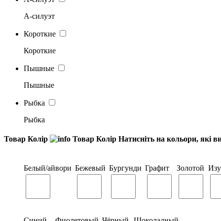
А-силуэт
Короткие
Короткие
Пышные
Пышные
Рыбка
Рыбка
Товар Колір
Товар Колір
Натисніть на кольори, які в
Белый/айвори
Бежевый
Бургунди
Графит
Золотой
Из
Синий
Фиолетовый
Чёрный
Шоколадный