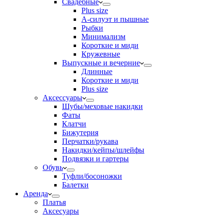
Свадебные
Plus size
А-силуэт и пышные
Рыбки
Минимализм
Короткие и миди
Кружевные
Выпускные и вечерние
Длинные
Короткие и миди
Plus size
Аксессуары
Шубы/меховые накидки
Фаты
Клатчи
Бижутерия
Перчатки/рукава
Накидки/кейпы/шлейфы
Подвязки и гартеры
Обувь
Туфли/босоножки
Балетки
Аренда
Платья
Аксесуары