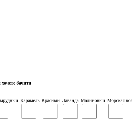
и хочете бачити
умрудный
Карамель
Красный
Лаванда
Малиновый
Морская во