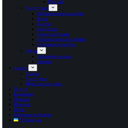
Plus size
Аксессуары
Шубы/меховые накидки
Фаты
Клатчи
Бижутерия
Перчатки/рукава
Накидки/кейпы/шлейфы
Подвязки и гартеры
Обувь
Туфли/босоножки
Балетки
Аренда
Платья
Аксесуары
Мужские костюмы
Услуги
Контакты
Отзывы
Новости
О нас
Оптовым клиентам
Українська