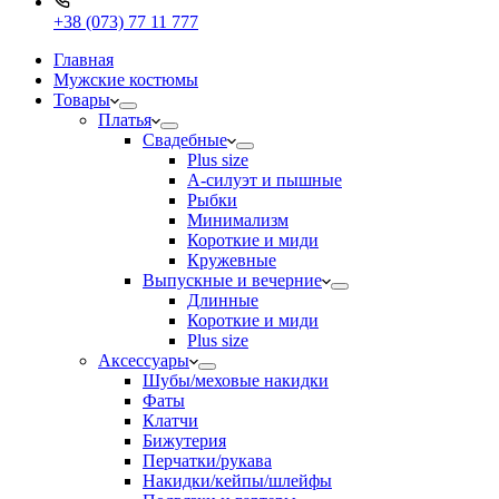
+38 (073) 77 11 777
Главная
Мужские костюмы
Товары
Платья
Свадебные
Plus size
А-силуэт и пышные
Рыбки
Минимализм
Короткие и миди
Кружевные
Выпускные и вечерние
Длинные
Короткие и миди
Plus size
Аксессуары
Шубы/меховые накидки
Фаты
Клатчи
Бижутерия
Перчатки/рукава
Накидки/кейпы/шлейфы