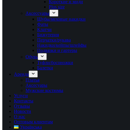
Короткие и миди
Plus size
Аксессуары
Шубы/меховые накидки
Фаты
Клатчи
Бижутерия
Перчатки/рукава
Накидки/кейпы/шлейфы
Подвязки и гартеры
Обувь
Туфли/босоножки
Балетки
Аренда
Платья
Аксесуары
Мужские костюмы
Услуги
Контакты
Отзывы
Новости
О нас
Оптовым клиентам
Українська