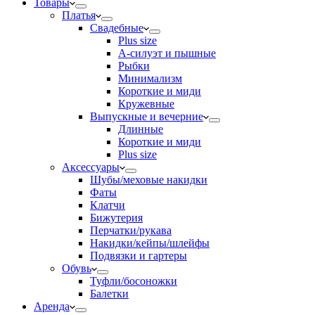
Товары
Платья
Свадебные
Plus size
А-силуэт и пышные
Рыбки
Минимализм
Короткие и миди
Кружевные
Выпускные и вечерние
Длинные
Короткие и миди
Plus size
Аксессуары
Шубы/меховые накидки
Фаты
Клатчи
Бижутерия
Перчатки/рукава
Накидки/кейпы/шлейфы
Подвязки и гартеры
Обувь
Туфли/босоножки
Балетки
Аренда