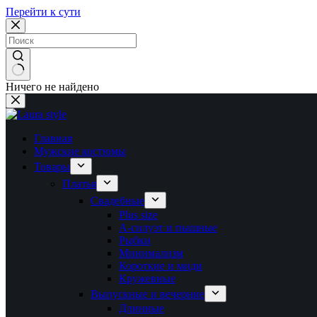
Перейти к сути
Ничего не найдено
Главная
Мужские костюмы
Товары
Платья
Свадебные
Plus size
А-силуэт и пышные
Рыбки
Минимализм
Короткие и миди
Кружевные
Выпускные и вечерние
Длинные