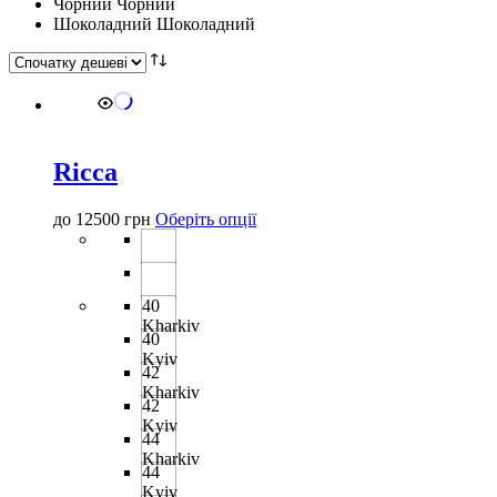
Чорний
Чорний
Шоколадний
Шоколадний
Ricca
Цей
до
12500
грн
Оберіть опції
товар
має
кілька
варіантів.
40
Параметри
Kharkiv
можна
40
вибрати
Kyiv
42
на
Kharkiv
сторінці
42
товару
Kyiv
44
Kharkiv
44
Kyiv