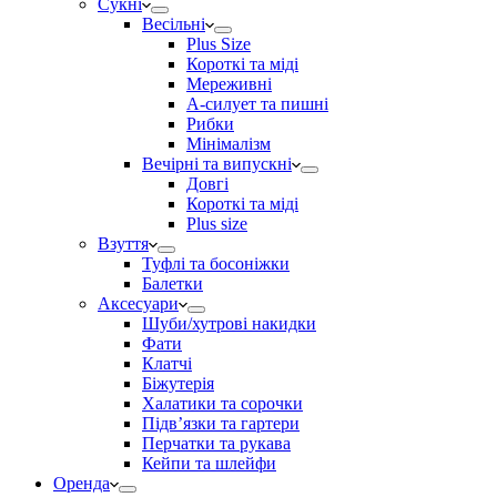
Сукні
Весільні
Plus Size
Короткі та міді
Мереживні
А-силует та пишні
Рибки
Мінімалізм
Вечірні та випускні
Довгі
Короткі та міді
Plus size
Взуття
Туфлі та босоніжки
Балетки
Аксесуари
Шуби/хутрові накидки
Фати
Клатчі
Біжутерія
Халатики та сорочки
Підвʼязки та гартери
Перчатки та рукава
Кейпи та шлейфи
Оренда