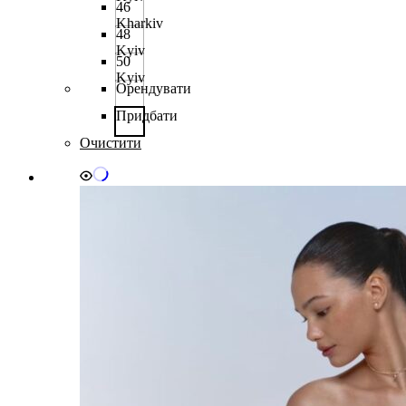
46
Kharkiv
48
Kyiv
50
Kyiv
Орендувати
Придбати
Очистити