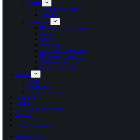
Взуття
Туфлі та босоніжки
Балетки
Аксесуари
Шуби/хутрові накидки
Фати
Клатчі
Біжутерія
Халатики та сорочки
Підвʼязки та гартери
Перчатки та рукава
Кейпи та шлейфи
Оренда
Сукні
Аксесуари
Чоловічі костюми
Контакти
Новини
Про салон та примірку
Відгуки
Послуги
Оптовим клієнтам
Консультація