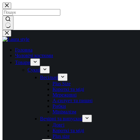
Перейти
до
вмісту
Немає
результатів
Головна
Чоловічі костюми
Товари
Сукні
Весільні
Plus Size
Короткі та міді
Мереживні
А-силует та пишні
Рибки
Мінімалізм
Вечірні та випускні
Довгі
Короткі та міді
Plus size