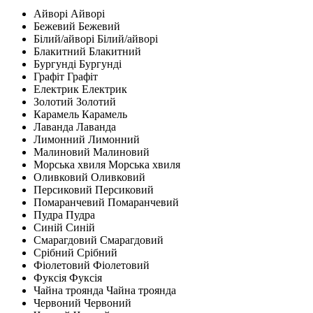
Айворі
Айворі
Бежевий
Бежевий
Білий/айворі
Білий/айворі
Блакитний
Блакитний
Бургунді
Бургунді
Графіт
Графіт
Електрик
Електрик
Золотий
Золотий
Карамель
Карамель
Лаванда
Лаванда
Лимонний
Лимонний
Малиновий
Малиновий
Морська хвиля
Морська хвиля
Оливковий
Оливковий
Персиковий
Персиковий
Помаранчевий
Помаранчевий
Пудра
Пудра
Синій
Синій
Смарагдовий
Смарагдовий
Срібний
Срібний
Фіолетовий
Фіолетовий
Фуксія
Фуксія
Чайна троянда
Чайна троянда
Червоний
Червоний