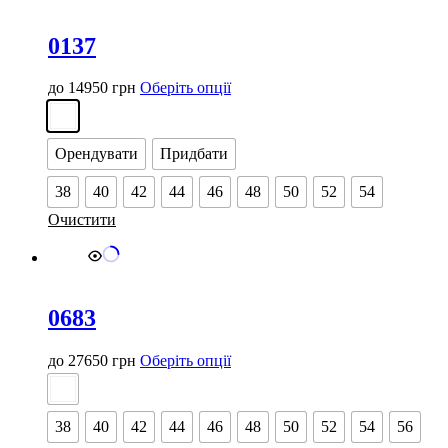
0137
Цей
до
14950
грн
Оберіть опції
товар
має
кілька
Орендувати
Придбати
варіантів.
Параметри
38
40
42
44
46
48
50
52
54
можна
вибрати
Очистити
на
сторінці
товару
0683
Цей
до
27650
грн
Оберіть опції
товар
має
кілька
38
40
42
44
46
48
50
52
54
56
варіантів.