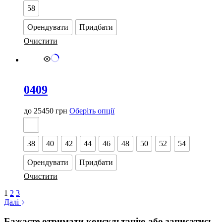
Параметри
58
можна
вибрати
Орендувати
Придбати
на
сторінці
Очистити
товару
0409
Цей
до
25450
грн
Оберіть опції
товар
має
кілька
38
40
42
44
46
48
50
52
54
варіантів.
Параметри
Орендувати
Придбати
можна
вибрати
Очистити
на
сторінці
1
2
3
товару
Далі
Бажаєте отримати консультацію або записатись