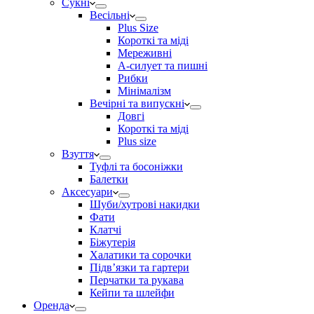
Сукні
Весільні
Plus Size
Короткі та міді
Мереживні
А-силует та пишні
Рибки
Мінімалізм
Вечірні та випускні
Довгі
Короткі та міді
Plus size
Взуття
Туфлі та босоніжки
Балетки
Аксесуари
Шуби/хутрові накидки
Фати
Клатчі
Біжутерія
Халатики та сорочки
Підвʼязки та гартери
Перчатки та рукава
Кейпи та шлейфи
Оренда