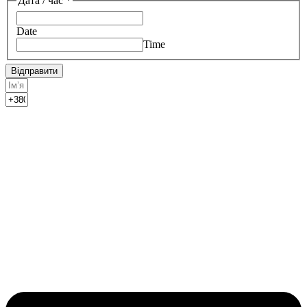
Дата / час
*
Date
Time
Відправити