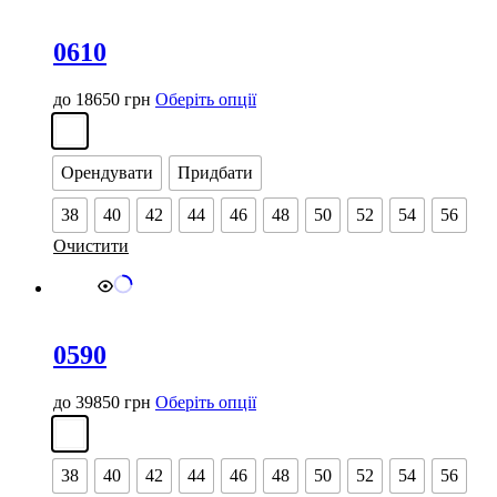
0610
Цей
до
18650
грн
Оберіть опції
товар
має
кілька
Орендувати
Придбати
варіантів.
Параметри
38
40
42
44
46
48
50
52
54
56
можна
вибрати
Очистити
на
сторінці
товару
0590
Цей
до
39850
грн
Оберіть опції
товар
має
кілька
38
40
42
44
46
48
50
52
54
56
варіантів.