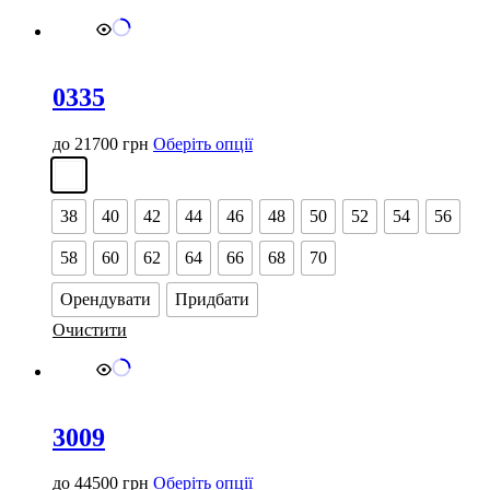
0335
Цей
до
21700
грн
Оберіть опції
товар
має
кілька
38
40
42
44
46
48
50
52
54
56
варіантів.
Параметри
58
60
62
64
66
68
70
можна
вибрати
Орендувати
Придбати
на
сторінці
Очистити
товару
3009
Цей
до
44500
грн
Оберіть опції