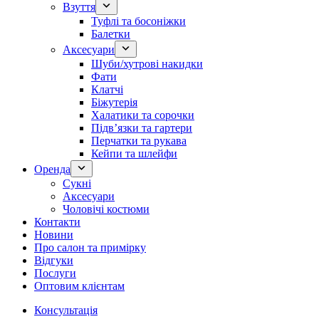
Взуття
Туфлі та босоніжки
Балетки
Аксесуари
Шуби/хутрові накидки
Фати
Клатчі
Біжутерія
Халатики та сорочки
Підвʼязки та гартери
Перчатки та рукава
Кейпи та шлейфи
Оренда
Сукні
Аксесуари
Чоловічі костюми
Контакти
Новини
Про салон та примірку
Відгуки
Послуги
Оптовим клієнтам
Консультація