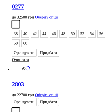
0277
Цей
до
32500
грн
Оберіть опції
товар
має
кілька
38
40
42
44
46
48
50
52
54
56
варіантів.
Параметри
58
60
можна
вибрати
Орендувати
Придбати
на
сторінці
Очистити
товару
2803
Цей
до
22700
грн
Оберіть опції
товар
Орендувати
Придбати
має
кілька