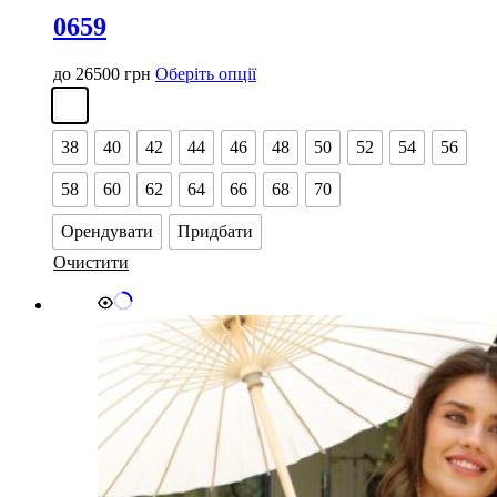
0659
Цей
до
26500
грн
Оберіть опції
товар
має
кілька
38
40
42
44
46
48
50
52
54
56
варіантів.
Параметри
58
60
62
64
66
68
70
можна
вибрати
Орендувати
Придбати
на
сторінці
Очистити
товару