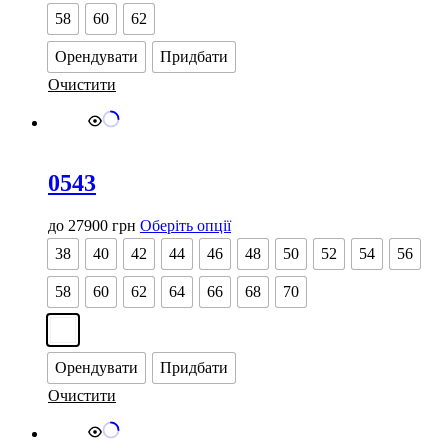
Параметри
58
60
62
можна
вибрати
Орендувати
Придбати
на
сторінці
Очистити
товару
0543
Цей
до
27900
грн
Оберіть опції
товар
38
40
42
44
46
48
50
52
54
56
має
кілька
58
60
62
64
66
68
70
варіантів.
Параметри
можна
вибрати
Орендувати
Придбати
на
сторінці
Очистити
товару