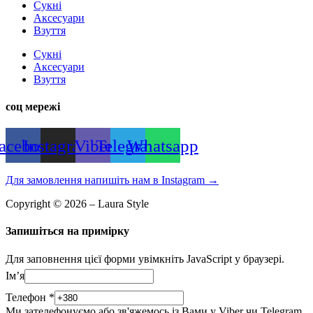
Сукні
Аксесуари
Взуття
Сукні
Аксесуари
Взуття
соц мережі
acebook
Instagram
Viber
Telegram
Whatsapp
Для замовлення напишіть нам в Instagram
→
Copyright © 2026 – Laura Style
Запишіться на примірку
Для заповнення цієї форми увімкніть JavaScript у браузері.
Імʼя
Телефон
*
Ми зателефонуємо або зв'яжемось із Вами у Viber чи Telegram