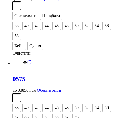
товар
має
кілька
Орендувати
Придбати
варіантів.
Параметри
38
40
42
44
46
48
50
52
54
56
можна
вибрати
58
на
сторінці
товару
Кейп
Сукня
Очистити
0575
Цей
до
33850
грн
Оберіть опції
товар
має
кілька
38
40
42
44
46
48
50
52
54
56
варіантів.
Параметри
58
60
62
64
66
68
70