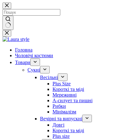
Перейти
до
вмісту
Немає
результатів
Головна
Чоловічі костюми
Товари
Сукні
Весільні
Plus Size
Короткі та міді
Мереживні
А-силует та пишні
Рибки
Мінімалізм
Вечірні та випускні
Довгі
Короткі та міді
Plus size