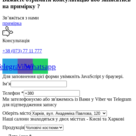
на примірку ?
Звʼяжіться з нами
примірка
Консультація
+38 (073) 77 11 777
elegram
Viber
Whatsapp
Для заповнення цієї форми увімкніть JavaScript у браузері.
Імʼя
Телефон
*
Ми зателефонуємо або зв'яжемось із Вами у Viber чи Telegram
для підтвердження запису
Оберіть місто
Наші салони знаходяться у двох місттах - Києві та Харкові
Продукція