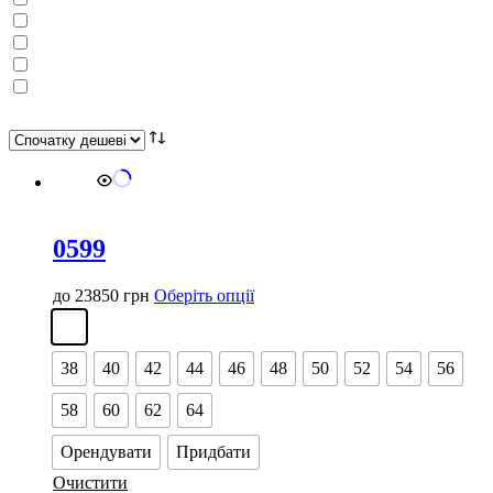
0599
Цей
до
23850
грн
Оберіть опції
товар
має
кілька
38
40
42
44
46
48
50
52
54
56
варіантів.
Параметри
58
60
62
64
можна
вибрати
Орендувати
Придбати
на
сторінці
Очистити
товару