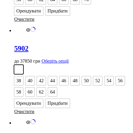
можна
вибрати
Орендувати
Придбати
на
сторінці
Очистити
товару
5902
Цей
до
37850
грн
Оберіть опції
товар
має
кілька
38
40
42
44
46
48
50
52
54
56
варіантів.
Параметри
58
60
62
64
можна
вибрати
Орендувати
Придбати
на
сторінці
Очистити
товару