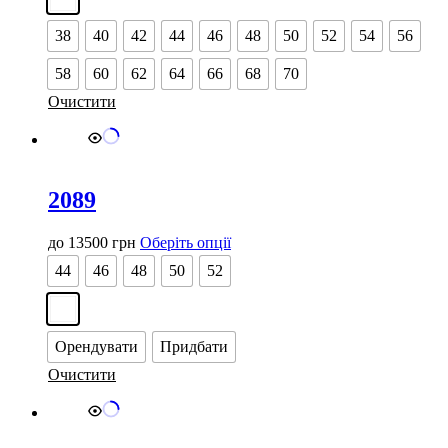
варіантів.
Параметри
38
40
42
44
46
48
50
52
54
56
можна
вибрати
58
60
62
64
66
68
70
на
сторінці
Очистити
товару
2089
Цей
до
13500
грн
Оберіть опції
товар
44
46
48
50
52
має
кілька
варіантів.
Параметри
Орендувати
Придбати
можна
вибрати
Очистити
на
сторінці
товару