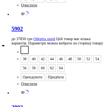
Очистити
5902
до
37850
грн
Оберіть опції
Цей товар має кілька
варіантів. Параметри можна вибрати на сторінці товару
38
40
42
44
46
48
50
52
54
56
58
60
62
64
Орендувати
Придбати
Очистити