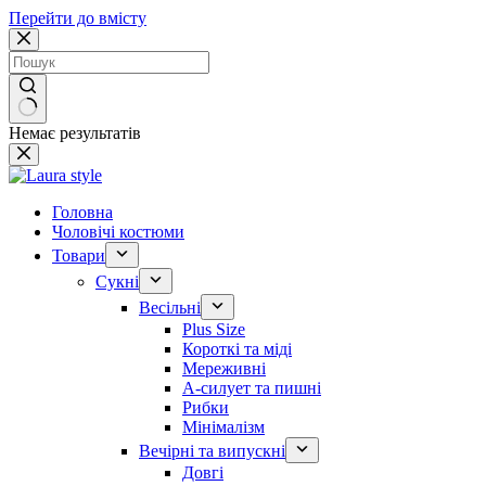
Перейти до вмісту
Немає результатів
Головна
Чоловічі костюми
Товари
Сукні
Весільні
Plus Size
Короткі та міді
Мереживні
А-силует та пишні
Рибки
Мінімалізм
Вечірні та випускні
Довгі