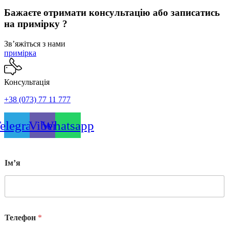
Бажаєте отримати консультацію або записатись
на примірку ?
Звʼяжіться з нами
примірка
Консультація
+38 (073) 77 11 777
elegram
Viber
Whatsapp
Імʼя
Телефон
*