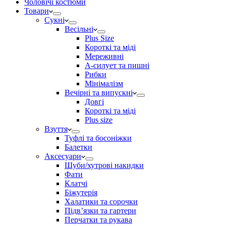
Чоловічі костюми
Товари
Сукні
Весільні
Plus Size
Короткі та міді
Мереживні
А-силует та пишні
Рибки
Мінімалізм
Вечірні та випускні
Довгі
Короткі та міді
Plus size
Взуття
Туфлі та босоніжки
Балетки
Аксесуари
Шуби/хутрові накидки
Фати
Клатчі
Біжутерія
Халатики та сорочки
Підвʼязки та гартери
Перчатки та рукава