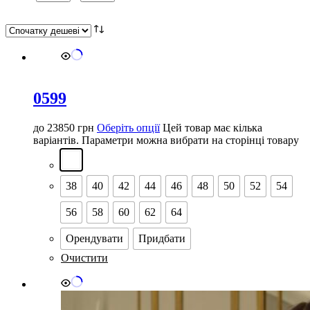
0599
до
23850
грн
Оберіть опції
Цей товар має кілька
варіантів. Параметри можна вибрати на сторінці товару
38
40
42
44
46
48
50
52
54
56
58
60
62
64
Орендувати
Придбати
Очистити