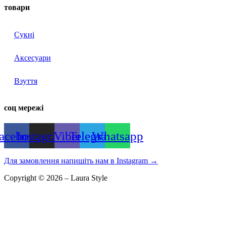
товари
Сукні
Аксесуари
Взуття
соц мережі
acebook
Instagram
Viber
Telegram
Whatsapp
Для замовлення напишіть нам в Instagram
→
Copyright © 2026 – Laura Style