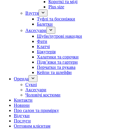
Короткі та міді
Plus size
Взуття
Туфлі та босоніжки
Балетки
Аксесуари
Шуби/хутрові накидки
Фати
Клатчі
Біжутерія
Халатики та сорочки
Підвʼязки та гартери
Перчатки та рукава
Кейпи та шлейфи
Оренда
Сукні
Аксесуари
Чоловічі костюми
Контакти
Новини
Про салон та примірку
Відгуки
Послуги
Оптовим клієнтам