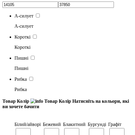
А-силует
А-силует
Короткі
Короткі
Пишні
Пишні
Рибка
Рибка
Товар Колір
Товар Колір
Натисніть на кольори, які
ви хочете бачити
Білий/айворі
Бежевий
Блакитний
Бургунді
Графіт