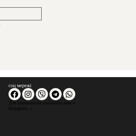
e
соц мережі
Для замовлення напишіть нам в
Instagram
→