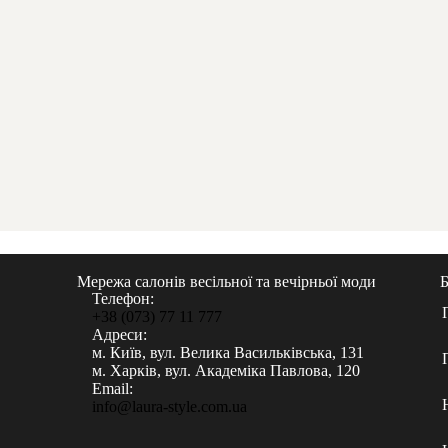
Мережа салонів весільної та вечірньої моди
Телефон:
+38 (073) 77 11 777
Адреси:
м. Київ, вул. Велика Васильківська, 131
м. Харків, вул. Академіка Павлова, 120
Email:
info@laura-style.com.ua