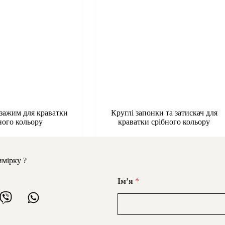
 зажим для краватки
Круглі запонки та затискач для
ного кольору
краватки срібного кольору
имірку ?
Імʼя
*