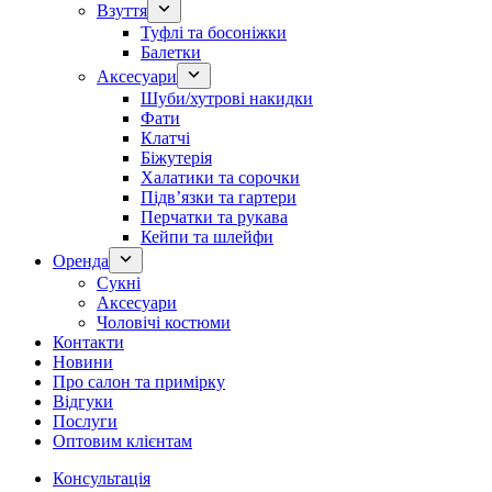
Взуття
Туфлі та босоніжки
Балетки
Аксесуари
Шуби/хутрові накидки
Фати
Клатчі
Біжутерія
Халатики та сорочки
Підвʼязки та гартери
Перчатки та рукава
Кейпи та шлейфи
Оренда
Сукні
Аксесуари
Чоловічі костюми
Контакти
Новини
Про салон та примірку
Відгуки
Послуги
Оптовим клієнтам
Консультація