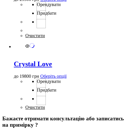
товар
Орендувати
має
Придбати
кілька
варіантів.
Параметри
можна
вибрати
Очистити
на
сторінці
товару
Crystal Love
Цей
до
19800
грн
Оберіть опції
товар
Орендувати
має
Придбати
кілька
варіантів.
Параметри
можна
Очистити
вибрати
на
Бажаєте отримати консультацію або записатись
сторінці
на примірку ?
товару