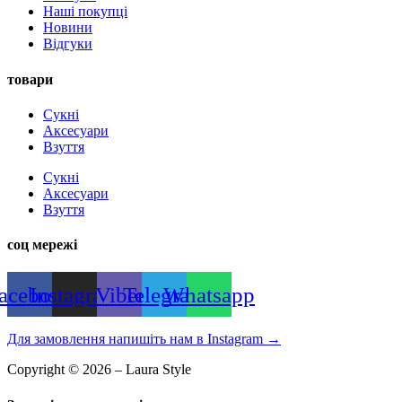
Наші покупці
Новини
Відгуки
товари
Сукні
Аксесуари
Взуття
Сукні
Аксесуари
Взуття
соц мережі
acebook
Instagram
Viber
Telegram
Whatsapp
Для замовлення напишіть нам в Instagram
→
Copyright © 2026 – Laura Style