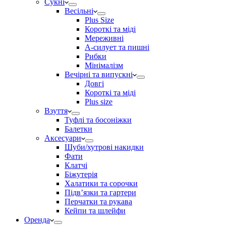
Сукні
Весільні
Plus Size
Короткі та міді
Мереживні
А-силует та пишні
Рибки
Мінімалізм
Вечірні та випускні
Довгі
Короткі та міді
Plus size
Взуття
Туфлі та босоніжки
Балетки
Аксесуари
Шуби/хутрові накидки
Фати
Клатчі
Біжутерія
Халатики та сорочки
Підвʼязки та гартери
Перчатки та рукава
Кейпи та шлейфи
Оренда