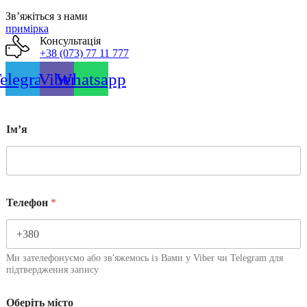
Звʼяжіться з нами
примірка
Консультація
+38 (073) 77 11 777
elegram
Viber
Whatsapp
Імʼя
Телефон
*
Ми зателефонуємо або зв'яжемось із Вами у Viber чи Telegram для
підтвердження запису
Оберіть місто