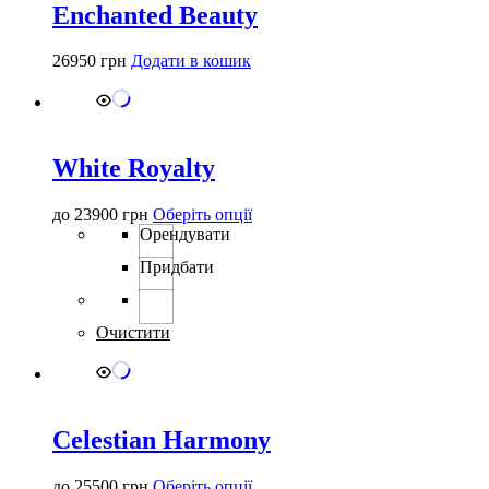
Enchanted Beauty
26950
грн
Додати в кошик
White Royalty
Цей
до
23900
грн
Оберіть опції
товар
Орендувати
має
Придбати
кілька
варіантів.
Параметри
можна
Очистити
вибрати
на
сторінці
товару
Celestian Harmony
Цей
до
25500
грн
Оберіть опції