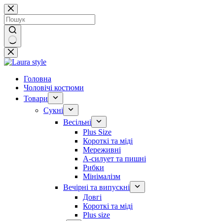
Перейти
до
вмісту
Немає
результатів
Головна
Чоловічі костюми
Товари
Сукні
Весільні
Plus Size
Короткі та міді
Мереживні
А-силует та пишні
Рибки
Мінімалізм
Вечірні та випускні
Довгі
Короткі та міді
Plus size