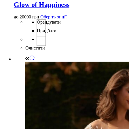
Glow of Happiness
Цей
до
20000
грн
Оберіть опції
товар
Орендувати
має
Придбати
кілька
варіантів.
Параметри
можна
Очистити
вибрати
на
сторінці
товару