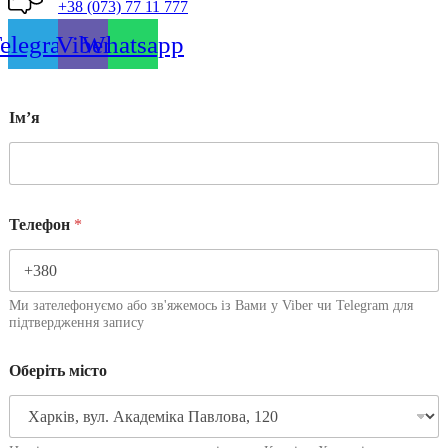
+38 (073) 77 11 777
elegram
Viber
Whatsapp
Імʼя
Телефон
*
Ми зателефонуємо або зв'яжемось із Вами у Viber чи Telegram для
підтвердження запису
Оберіть місто