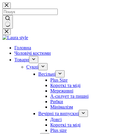
Перейти
до
вмісту
Немає
результатів
Головна
Чоловічі костюми
Товари
Сукні
Весільні
Plus Size
Короткі та міді
Мереживні
А-силует та пишні
Рибки
Мінімалізм
Вечірні та випускні
Довгі
Короткі та міді
Plus size