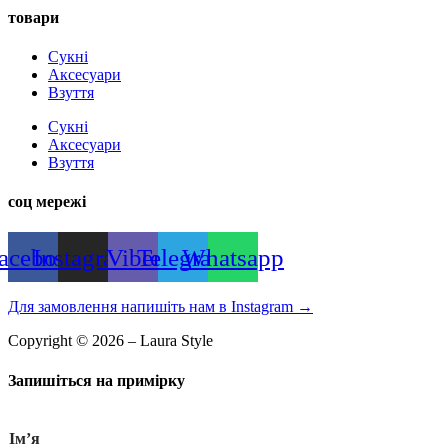
товари
Сукні
Аксесуари
Взуття
Сукні
Аксесуари
Взуття
соц мережі
acebook
Instagram
Viber
Telegram
Whatsapp
Для замовлення напишіть нам в Instagram
→
Copyright © 2026 – Laura Style
Запишіться на примірку
Імʼя