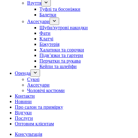
Взуття
Туфлі та босоніжки
Балетки
Аксесуари
Шуби/хутрові накидки
Фати
Клатчі
Біжутерія
Халатики та сорочки
Підвʼязки та гартери
Перчатки та рукава
Кейпи та шлейфи
Оренда
Сукні
Аксесуари
Чоловічі костюми
Контакти
Новини
Про салон та примірку
Відгуки
Послуги
Оптовим клієнтам
Консультація