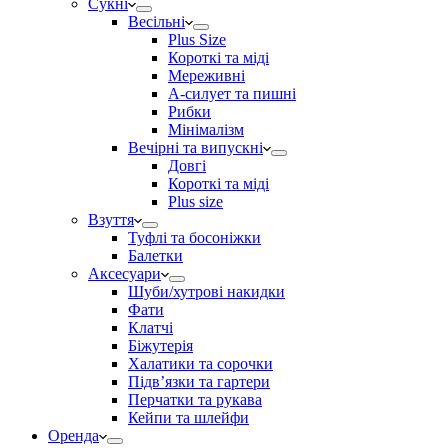
Сукні
Весільні
Plus Size
Короткі та міді
Мереживні
А-силует та пишні
Рибки
Мінімалізм
Вечірні та випускні
Довгі
Короткі та міді
Plus size
Взуття
Туфлі та босоніжки
Балетки
Аксесуари
Шуби/хутрові накидки
Фати
Клатчі
Біжутерія
Халатики та сорочки
Підвʼязки та гартери
Перчатки та рукава
Кейпи та шлейфи
Оренда