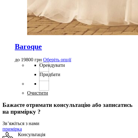
Baroque
Цей
до
19800
грн
Оберіть опції
товар
Орендувати
має
Придбати
кілька
варіантів.
Параметри
можна
Очистити
вибрати
на
Бажаєте отримати консультацію або записатись
сторінці
на примірку ?
товару
Звʼяжіться з нами
примірка
Консультація