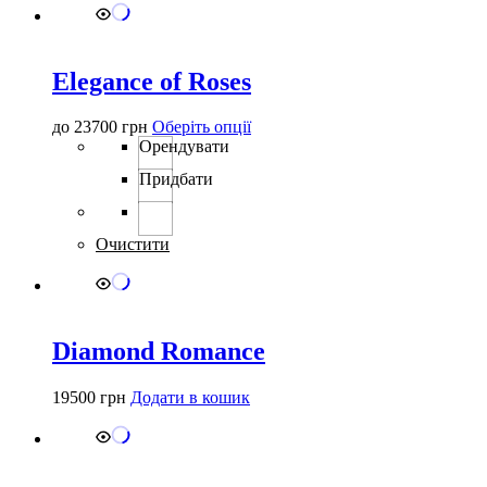
Elegance of Roses
Цей
до
23700
грн
Оберіть опції
товар
Орендувати
має
Придбати
кілька
варіантів.
Параметри
можна
Очистити
вибрати
на
сторінці
товару
Diamond Romance
19500
грн
Додати в кошик