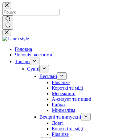
Перейти
до
вмісту
Немає
результатів
Головна
Чоловічі костюми
Товари
Сукні
Весільні
Plus Size
Короткі та міді
Мереживні
А-силует та пишні
Рибки
Мінімалізм
Вечірні та випускні
Довгі
Короткі та міді
Plus size