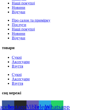
Наші покупці
Новини
Відгуки
Про салон та примірку
Послуги
Наші покупці
Новини
Відгуки
товари
Сукні
Аксесуари
Взуття
Сукні
Аксесуари
Взуття
соц мережі
acebook
Instagram
Viber
Telegram
Whatsapp