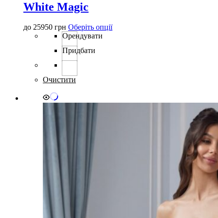
White Magic
Цей
до
25950
грн
Оберіть опції
товар
Орендувати
має
Придбати
кілька
варіантів.
Параметри
можна
Очистити
вибрати
на
сторінці
товару