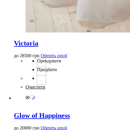
Victoria
Цей
до
28500
грн
Оберіть опції
товар
Орендувати
має
Придбати
кілька
варіантів.
Параметри
можна
Очистити
вибрати
на
сторінці
товару
Glow of Happiness
Цей
до
20000
грн
Оберіть опції