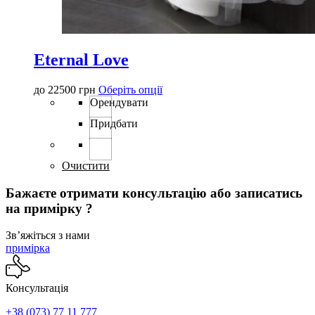
Eternal Love
Цей
до
22500
грн
Оберіть опції
товар
Орендувати
має
Придбати
кілька
варіантів.
Параметри
можна
Очистити
вибрати
на
Бажаєте отримати консультацію або записатись
сторінці
на примірку ?
товару
Звʼяжіться з нами
примірка
Консультація
+38 (073) 77 11 777