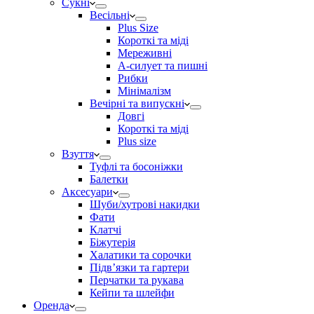
Сукні
Весільні
Plus Size
Короткі та міді
Мереживні
А-силует та пишні
Рибки
Мінімалізм
Вечірні та випускні
Довгі
Короткі та міді
Plus size
Взуття
Туфлі та босоніжки
Балетки
Аксесуари
Шуби/хутрові накидки
Фати
Клатчі
Біжутерія
Халатики та сорочки
Підвʼязки та гартери
Перчатки та рукава
Кейпи та шлейфи
Оренда