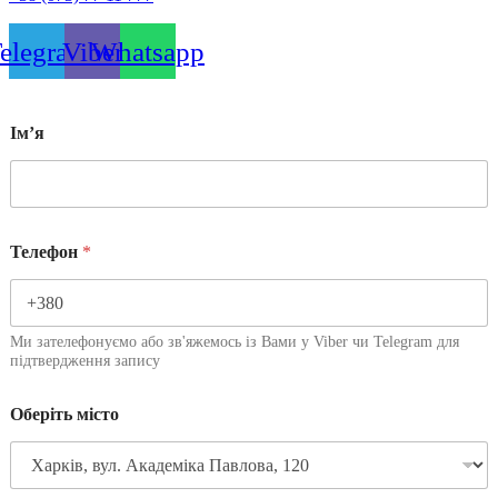
elegram
Viber
Whatsapp
Імʼя
Телефон
*
Ми зателефонуємо або зв'яжемось із Вами у Viber чи Telegram для
підтвердження запису
Оберіть місто