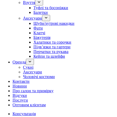
Взуття
Туфлі та босоніжки
Балетки
Аксесуари
Шуби/хутрові накидки
Фати
Клатчі
Біжутерія
Халатики та сорочки
Підвʼязки та гартери
Перчатки та рукава
Кейпи та шлейфи
Оренда
Сукні
Аксесуари
Чоловічі костюми
Контакти
Новини
Про салон та примірку
Відгуки
Послуги
Оптовим клієнтам
Консультація