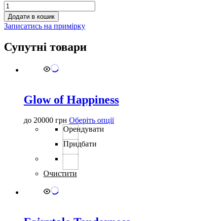
1782
кількість
Додати в кошик
Записатись на примірку
Супутні товари
Glow of Happiness
Цей
до
20000
грн
Оберіть опції
товар
Орендувати
має
Придбати
кілька
варіантів.
Параметри
можна
Очистити
вибрати
на
сторінці
товару