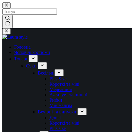
Перейти
до
вмісту
Немає
результатів
Головна
Чоловічі костюми
Товари
Сукні
Весільні
Plus Size
Короткі та міді
Мереживні
А-силует та пишні
Рибки
Мінімалізм
Вечірні та випускні
Довгі
Короткі та міді
Plus size