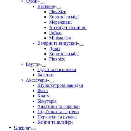
Сукні
Весільні
Plus Size
Короткі та міді
Мереживні
А-силует та пишні
Рибки
Мінімалізм
Вечірні та випускні
Довгі
Короткі та міді
Plus size
Взуття
Туфлі та босоніжки
Балетки
Аксесуари
Шуби/хутрові накидки
Фати
Клатчі
Біжутерія
Халатики та сорочки
Підвʼязки та гартери
Перчатки та рукава
Кейпи та шлейфи
Оренда