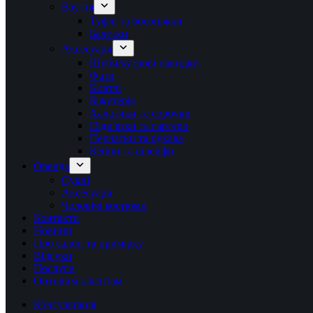
Взуття
Туфлі та босоніжки
Балетки
Аксесуари
Шуби/хутрові накидки
Фати
Клатчі
Біжутерія
Халатики та сорочки
Підвʼязки та гартери
Перчатки та рукава
Кейпи та шлейфи
Оренда
Сукні
Аксесуари
Чоловічі костюми
Контакти
Новини
Про салон та примірку
Відгуки
Послуги
Оптовим клієнтам
Консультація