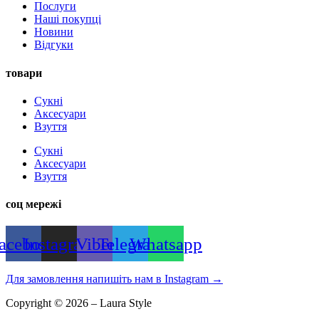
Послуги
Наші покупці
Новини
Відгуки
товари
Сукні
Аксесуари
Взуття
Сукні
Аксесуари
Взуття
соц мережі
acebook
Instagram
Viber
Telegram
Whatsapp
Для замовлення напишіть нам в Instagram
→
Copyright © 2026 – Laura Style