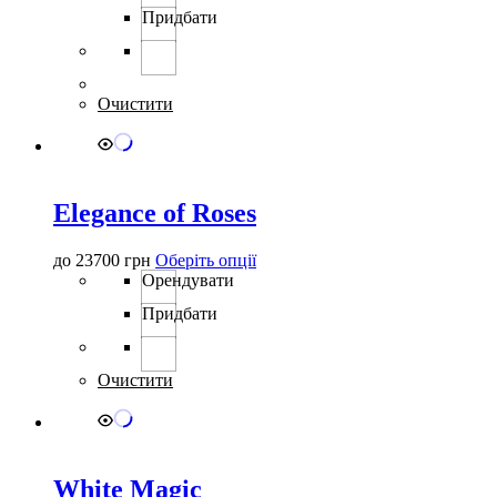
має
Придбати
кілька
варіантів.
Параметри
можна
вибрати
Очистити
на
сторінці
товару
Elegance of Roses
Цей
до
23700
грн
Оберіть опції
товар
Орендувати
має
Придбати
кілька
варіантів.
Параметри
можна
Очистити
вибрати
на
сторінці
товару
White Magic