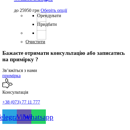
Цей
до
25950
грн
Оберіть опції
товар
Орендувати
має
Придбати
кілька
варіантів.
Параметри
можна
Очистити
вибрати
на
Бажаєте отримати консультацію або записатись
сторінці
на примірку ?
товару
Звʼяжіться з нами
примірка
Консультація
+38 (073) 77 11 777
elegram
Viber
Whatsapp