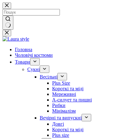
Перейти
до
вмісту
Немає
результатів
Головна
Чоловічі костюми
Товари
Сукні
Весільні
Plus Size
Короткі та міді
Мереживні
А-силует та пишні
Рибки
Мінімалізм
Вечірні та випускні
Довгі
Короткі та міді
Plus size